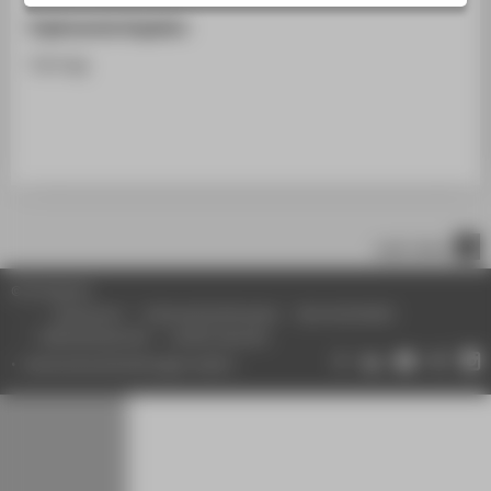
STUDIENINTERESSIERTE
Ergänzende Angaben
STUDIERENDE
Vortrag
UNTERNEHMEN
ALUMNI
PRESSE
BESCHÄFTIGTE
nach oben
BELIEBTE SEITEN
© HTW Berlin
DIGITALE DIENSTE
Impressum
Datenschutzhinweise
Barrierefreiheit
Gebärdensprache
Leichte Sprache
SERVICE
Datenschutzeinstellungen ändern
ÜBER DIE HTW BERLIN