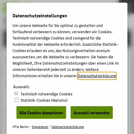
DE
EN
Datenschutzeinstellungen
Hochschule für Technik und Wirtschaft Berlin
University of Applied Sciences
Um unsere Webseite für Sie optimal zu gestalten und
Menu
fortlaufend verbessern zu können, verwenden wir Cookies.
THEMEN
FORSCHUNG
Technisch notwendige Cookies sind zwingend für die
Funktionalität der Webseite erforderlich. Zusätzliche Statistik-
HOCHSCHULE
Cookies erlauben es uns, das Nutzungsverhalten anonym
CAMPUS
auszuwerten, um die Webseite zu verbessern. Sie haben die
Neuartige 3D Aufbau und
Möglichkeit, Ihre Datenschutzeinstellungen über einen Link im
STUDIUM
unteren Seitenbereich jederzeit zu ändern. Weitere
Verbindungstechnik für
Informationen erhalten Sie in unserer
Datenschutzerklärung
.
LEHRE
Hochtemperaturanwendung
Auswahl:
FORSCHUNG
Technisch notwendige Cookies
KARRIERE
Veranstaltungsbeitrag › Vortrag › 2019
Statistik-Cookies (Matomo)
INTERNATIONAL
Veranstaltung
Alle Cookies akzeptieren
Auswahl verwenden
HTW-Berlin MEMS Workshop
INFORMATIONEN FÜR
HTW Berlin -
Impressum
-
Datenschutzerklärung
Berlin, 17.11.2019