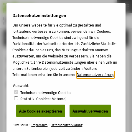
DE
EN
Datenschutzeinstellungen
Hochschule für Technik und Wirtschaft Berlin
University of Applied Sciences
Um unsere Webseite für Sie optimal zu gestalten und
Menu
fortlaufend verbessern zu können, verwenden wir Cookies.
THEMEN
FORSCHUNG
Technisch notwendige Cookies sind zwingend für die
Funktionalität der Webseite erforderlich. Zusätzliche Statistik-
HOCHSCHULE
Cookies erlauben es uns, das Nutzungsverhalten anonym
CAMPUS
auszuwerten, um die Webseite zu verbessern. Sie haben die
M. Dietel, P. Hufnagl: Digitale
Möglichkeit, Ihre Datenschutzeinstellungen über einen Link im
STUDIUM
unteren Seitenbereich jederzeit zu ändern. Weitere
Schnittbilder, zu den Möglichkeiten
Informationen erhalten Sie in unserer
Datenschutzerklärung
.
LEHRE
der Telemedizin in der Pathologie
Auswahl:
FORSCHUNG
Technisch notwendige Cookies
KARRIERE
Veranstaltungsbeitrag › Sonstiger Veranstaltungsbeitrag
Statistik-Cookies (Matomo)
› 2010
INTERNATIONAL
Alle Cookies akzeptieren
Auswahl verwenden
Veranstaltung
INFORMATIONEN FÜR
HTW Berlin -
Impressum
-
Datenschutzerklärung
"Medizin und Visualisien" Ausstellung Weltwissen