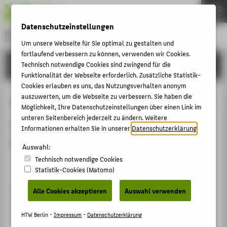
DE
EN
Datenschutzeinstellungen
Hochschule für Technik und Wirtschaft Berlin
University of Applied Sciences
Um unsere Webseite für Sie optimal zu gestalten und
Menu
fortlaufend verbessern zu können, verwenden wir Cookies.
THEMEN
FORSCHUNG
Technisch notwendige Cookies sind zwingend für die
Funktionalität der Webseite erforderlich. Zusätzliche Statistik-
HOCHSCHULE
Cookies erlauben es uns, das Nutzungsverhalten anonym
CAMPUS
auszuwerten, um die Webseite zu verbessern. Sie haben die
Optimization of Laser-Scribing for Si
Möglichkeit, Ihre Datenschutzeinstellungen über einen Link im
STUDIUM
unteren Seitenbereich jederzeit zu ändern. Weitere
and CIGSe Thin-Film PV Module
Informationen erhalten Sie in unserer
Datenschutzerklärung
.
LEHRE
Structuring
Auswahl:
FORSCHUNG
Technisch notwendige Cookies
KARRIERE
Veranstaltungsbeitrag › Vortrag › 2011
Statistik-Cookies (Matomo)
INTERNATIONAL
Veranstaltung
Alle Cookies akzeptieren
Auswahl verwenden
Laser World of Photonics 2011
INFORMATIONEN FÜR
HTW Berlin -
Impressum
-
Datenschutzerklärung
München, 24.05.2011