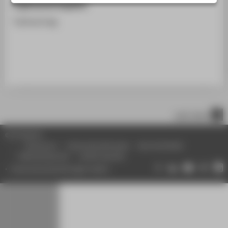
Ergänzende Angaben
STUDIENINTERESSIERTE
Fachvortrag
STUDIERENDE
UNTERNEHMEN
ALUMNI
PRESSE
BESCHÄFTIGTE
nach oben
BELIEBTE SEITEN
© HTW Berlin
DIGITALE DIENSTE
Impressum
Datenschutzhinweise
Barrierefreiheit
Gebärdensprache
Leichte Sprache
SERVICE
Datenschutzeinstellungen ändern
ÜBER DIE HTW BERLIN