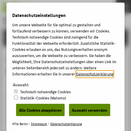
DE
EN
Datenschutzeinstellungen
Hochschule für Technik und Wirtschaft Berlin
University of Applied Sciences
Um unsere Webseite für Sie optimal zu gestalten und
Menu
fortlaufend verbessern zu können, verwenden wir Cookies.
THEMEN
FORSCHUNG
Technisch notwendige Cookies sind zwingend für die
Funktionalität der Webseite erforderlich. Zusätzliche Statistik-
HOCHSCHULE
Cookies erlauben es uns, das Nutzungsverhalten anonym
CAMPUS
auszuwerten, um die Webseite zu verbessern. Sie haben die
2nd International Scanner Contest
Möglichkeit, Ihre Datenschutzeinstellungen über einen Link im
STUDIUM
unteren Seitenbereich jederzeit zu ändern. Weitere
in Berlin – erste Ergebnisse
Informationen erhalten Sie in unserer
Datenschutzerklärung
.
LEHRE
Veranstaltungsbeitrag › Vortrag › 2012
Auswahl:
FORSCHUNG
Technisch notwendige Cookies
KARRIERE
Veranstaltung
Statistik-Cookies (Matomo)
INTERNATIONAL
96th Annual Meeting of the German Society for
Alle Cookies akzeptieren
Auswahl verwenden
Pathology
Berlin , 31.05.2012 - 03.06.2012
INFORMATIONEN FÜR
HTW Berlin -
Impressum
-
Datenschutzerklärung