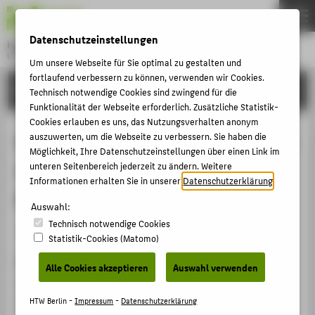
DE
EN
Datenschutzeinstellungen
Hochschule für Technik und Wirtschaft Berlin
University of Applied Sciences
Um unsere Webseite für Sie optimal zu gestalten und
Menu
fortlaufend verbessern zu können, verwenden wir Cookies.
THEMEN
FORSCHUNG
Technisch notwendige Cookies sind zwingend für die
HOCHSCHULE
Funktionalität der Webseite erforderlich. Zusätzliche Statistik-
Cookies erlauben es uns, das Nutzungsverhalten anonym
CAMPUS
Barrierefreiheit und Partizipation als
auszuwerten, um die Webseite zu verbessern. Sie haben die
Möglichkeit, Ihre Datenschutzeinstellungen über einen Link im
STUDIUM
Ziele einer lebensbegleitenden
unteren Seitenbereich jederzeit zu ändern. Weitere
LEHRE
Informationen erhalten Sie in unserer
Datenschutzerklärung
.
Bildungsarbeit von Museen
FORSCHUNG
Auswahl:
Technisch notwendige Cookies
KARRIERE
Veranstaltungsbeitrag › Eingeladener Vortrag › 2015
Statistik-Cookies (Matomo)
INTERNATIONAL
Veranstaltung
Alle Cookies akzeptieren
Auswahl verwenden
FOCUS: Menschen . Machen . Museum
INFORMATIONEN FÜR
Archäologisches Landesmuseum Brandenburg,
HTW Berlin -
Impressum
-
Datenschutzerklärung