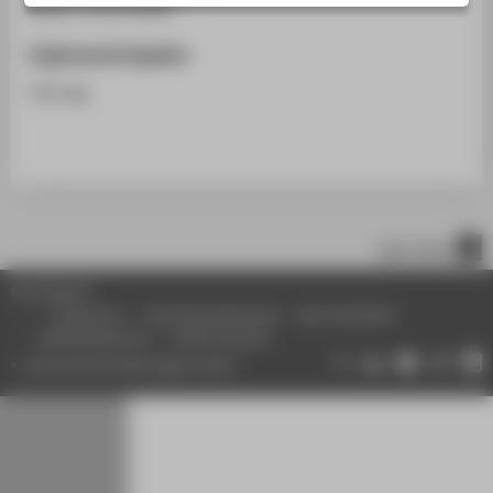
Berlin, 10.10.2018
STUDIENINTERESSIERTE
STUDIERENDE
Ergänzende Angaben
UNTERNEHMEN
Vortrag
ALUMNI
PRESSE
BESCHÄFTIGTE
nach oben
BELIEBTE SEITEN
© HTW Berlin
DIGITALE DIENSTE
Impressum
Datenschutzhinweise
Barrierefreiheit
Gebärdensprache
Leichte Sprache
SERVICE
Datenschutzeinstellungen ändern
ÜBER DIE HTW BERLIN