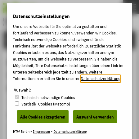
DE
EN
Datenschutzeinstellungen
Hochschule für Technik und Wirtschaft Berlin
University of Applied Sciences
Um unsere Webseite für Sie optimal zu gestalten und
Menu
fortlaufend verbessern zu können, verwenden wir Cookies.
THEMEN
FORSCHUNG
Technisch notwendige Cookies sind zwingend für die
Funktionalität der Webseite erforderlich. Zusätzliche Statistik-
HOCHSCHULE
Cookies erlauben es uns, das Nutzungsverhalten anonym
CAMPUS
auszuwerten, um die Webseite zu verbessern. Sie haben die
Neueartige3D Chips
Möglichkeit, Ihre Datenschutzeinstellungen über einen Link im
STUDIUM
unteren Seitenbereich jederzeit zu ändern. Weitere
Verbindungstechnologie für
Informationen erhalten Sie in unserer
Datenschutzerklärung
.
LEHRE
HarshEnvironment Anwendungen
Auswahl:
FORSCHUNG
Technisch notwendige Cookies
KARRIERE
Veranstaltungsbeitrag › Vortrag › 2018
Statistik-Cookies (Matomo)
INTERNATIONAL
Veranstaltung
Alle Cookies akzeptieren
Auswahl verwenden
Arbeitskreis Systemzuverlässigkeit von Aufbau- und
INFORMATIONEN FÜR
HTW Berlin -
Impressum
-
Datenschutzerklärung
Verbindungstechnologien