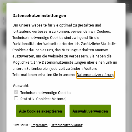
DE
EN
Datenschutzeinstellungen
Hochschule für Technik und Wirtschaft Berlin
University of Applied Sciences
Um unsere Webseite für Sie optimal zu gestalten und
Menu
fortlaufend verbessern zu können, verwenden wir Cookies.
THEMEN
HOCHSCHULE
Technisch notwendige Cookies sind zwingend für die
Funktionalität der Webseite erforderlich. Zusätzliche Statistik-
HOCHSCHULE
Cookies erlauben es uns, das Nutzungsverhalten anonym
CAMPUS
auszuwerten, um die Webseite zu verbessern. Sie haben die
Person anzeigen
Möglichkeit, Ihre Datenschutzeinstellungen über einen Link im
STUDIUM
unteren Seitenbereich jederzeit zu ändern. Weitere
The parameter [eid] of the type [String] is missing for
Informationen erhalten Sie in unserer
Datenschutzerklärung
.
LEHRE
the route GET /view/person/embedded RequestID
Auswahl:
FORSCHUNG
8D2DC065E386_8D2D42980050_6A76C746_13D610F6C70
Technisch notwendige Cookies
KARRIERE
Statistik-Cookies (Matomo)
INTERNATIONAL
Alle Cookies akzeptieren
Auswahl verwenden
INFORMATIONEN FÜR
HTW Berlin -
Impressum
-
Datenschutzerklärung