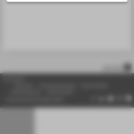
STUDIENINTERESSIERTE
STUDIERENDE
UNTERNEHMEN
ALUMNI
PRESSE
BESCHÄFTIGTE
nach oben
BELIEBTE SEITEN
© HTW Berlin
DIGITALE DIENSTE
Impressum
Datenschutzhinweise
Barrierefreiheit
Gebärdensprache
Leichte Sprache
SERVICE
Datenschutzeinstellungen ändern
ÜBER DIE HTW BERLIN