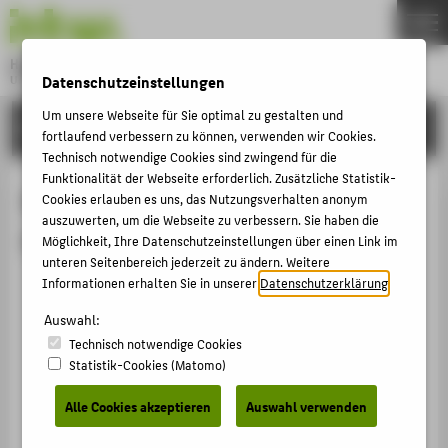
DE
EN
Hochschule für Technik und Wirtschaft Berlin
Datenschutzeinstellungen
University of Applied Sciences
Menu
Um unsere Webseite für Sie optimal zu gestalten und
THEMEN
STUDIUM
fortlaufend verbessern zu können, verwenden wir Cookies.
HOCHSCHULE
Technisch notwendige Cookies sind zwingend für die
Funktionalität der Webseite erforderlich. Zusätzliche Statistik-
CAMPUS
Bachelor-Bewerbung über HTW-
Cookies erlauben es uns, das Nutzungsverhalten anonym
auszuwerten, um die Webseite zu verbessern. Sie haben die
STUDIUM
Portal (via Hochschulstart)
Möglichkeit, Ihre Datenschutzeinstellungen über einen Link im
LEHRE
unteren Seitenbereich jederzeit zu ändern. Weitere
Informationen erhalten Sie in unserer
Datenschutzerklärung
.
Wer bewirbt sich direkt an der HTW Berlin?
FORSCHUNG
Zulassungsvoraussetzungen
Auswahl:
KARRIERE
Video
Technisch notwendige Cookies
INTERNATIONAL
Statistik-Cookies (Matomo)
Online-Bewerbung: Schritt für Schritt
Erforderliche Unterlagen
Alle Cookies akzeptieren
Auswahl verwenden
INFORMATIONEN FÜR
Helfen Sie uns, Ihre Bewerbung schneller zu prüfen!