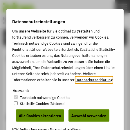
DE
EN
Hochschule für Technik und Wirtschaft Berlin
Datenschutzeinstellungen
University of Applied Sciences
Menu
Um unsere Webseite für Sie optimal zu gestalten und
THEMEN
EINRICHTUNGEN
fortlaufend verbessern zu können, verwenden wir Cookies.
Technisch notwendige Cookies sind zwingend für die
HOCHSCHULE
Funktionalität der Webseite erforderlich. Zusätzliche Statistik-
CAMPUS
Cookies erlauben es uns, das Nutzungsverhalten anonym
Erste Hilfe
auszuwerten, um die Webseite zu verbessern. Sie haben die
STUDIUM
Möglichkeit, Ihre Datenschutzeinstellungen über einen Link im
Ersthelfende
unteren Seitenbereich jederzeit zu ändern. Weitere
LEHRE
Erste Hilfe für psychische Gesundheit
Informationen erhalten Sie in unserer
Datenschutzerklärung
.
FORSCHUNG
Erste-Hilfe- und Rettungsmittel
Auswahl:
KARRIERE
medizinische Ruheräume
Technisch notwendige Cookies
Statistik-Cookies (Matomo)
INTERNATIONAL
Ersthelfende
Alle Cookies akzeptieren
Auswahl verwenden
INFORMATIONEN FÜR
Unsere ausgebildeten
Ersthelfenden
unterstützen Sie in
HTW Berlin -
Impressum
-
Datenschutzerklärung