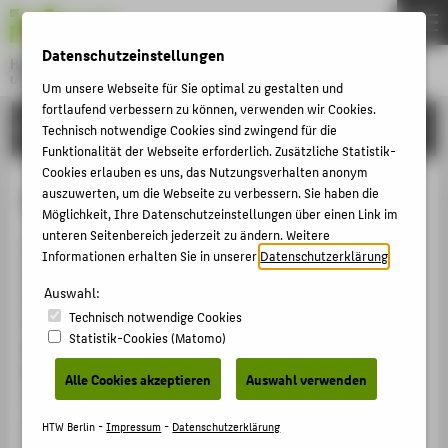
DE
EN
Datenschutzeinstellungen
Hochschule für Technik und Wirtschaft Berlin
University of Applied Sciences
Um unsere Webseite für Sie optimal zu gestalten und
Menu
fortlaufend verbessern zu können, verwenden wir Cookies.
THEMEN
EINRICHTUNGEN
Technisch notwendige Cookies sind zwingend für die
HOCHSCHULE
Funktionalität der Webseite erforderlich. Zusätzliche Statistik-
Cookies erlauben es uns, das Nutzungsverhalten anonym
CAMPUS
Wirtschaftsinformatik (Bachelor)
auszuwerten, um die Webseite zu verbessern. Sie haben die
Möglichkeit, Ihre Datenschutzeinstellungen über einen Link im
STUDIUM
unteren Seitenbereich jederzeit zu ändern. Weitere
Der Studiengang entspricht den formalen
LEHRE
Informationen erhalten Sie in unserer
Datenschutzerklärung
.
Qualitätskriterien der HTW Berlin und ermöglicht
FORSCHUNG
Auswahl:
Studierenden den Erwerb der notwendigen
Technisch notwendige Cookies
Kompetenzen zur Entwicklung der angestrebten
KARRIERE
Statistik-Cookies (Matomo)
Berufsfähigkeit. Auf Basis einer Grundlegenden
INTERNATIONAL
Bestandaufnahme unter Beteiligung einer externen
Alle Cookies akzeptieren
Auswahl verwenden
Peergroup hat die Hochschulleitung den Studiengang
am 05.07.2023 mit folgender Empfehlung bis zum
INFORMATIONEN FÜR
HTW Berlin -
Impressum
-
Datenschutzerklärung
30.09.2031 akkreditiert.