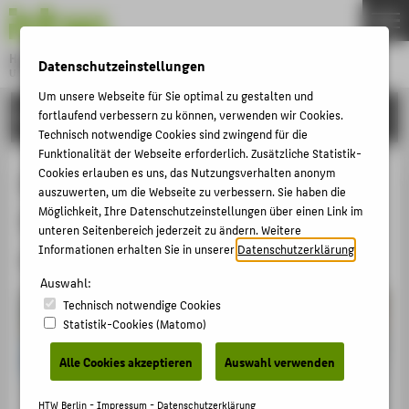
DE
EN
Hochschule für Technik und Wirtschaft Berlin
Datenschutzeinstellungen
University of Applied Sciences
Menu
Um unsere Webseite für Sie optimal zu gestalten und
THEMEN
EINRICHTUNGEN
fortlaufend verbessern zu können, verwenden wir Cookies.
Technisch notwendige Cookies sind zwingend für die
HOCHSCHULE
Funktionalität der Webseite erforderlich. Zusätzliche Statistik-
CAMPUS
Cookies erlauben es uns, das Nutzungsverhalten anonym
Diversity Forum an der HTW Berlin:
auszuwerten, um die Webseite zu verbessern. Sie haben die
STUDIUM
Möglichkeit, Ihre Datenschutzeinstellungen über einen Link im
Staatssekretärin Naghipour hielt
unteren Seitenbereich jederzeit zu ändern. Weitere
LEHRE
Informationen erhalten Sie in unserer
Datenschutzerklärung
.
einen Impulsvortrag
FORSCHUNG
Auswahl:
KARRIERE
Technisch notwendige Cookies
Statistik-Cookies (Matomo)
INTERNATIONAL
Alle Cookies akzeptieren
Auswahl verwenden
INFORMATIONEN FÜR
HTW Berlin -
Impressum
-
Datenschutzerklärung