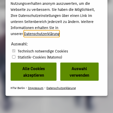
Nutzungsverhalten anonym auszuwerten, um die
 10117 Berlin) zu sehen. Der Eintritt ist frei.
Webseite zu verbessern. Sie haben die Möglichkeit,
Ihre Datenschutzeinstellungen über einen Link im
unteren Seitenbereich jederzeit zu ändern. Weitere
Informationen erhalten Sie in
unserer
Datenschutzerklärung
.
Auswahl:
Technisch notwendige Cookies
Statistik-Cookies (Matomo)
Alle Cookies
Auswahl
akzeptieren
verwenden
HTW Berlin -
Impressum
-
Datenschutzerklärung