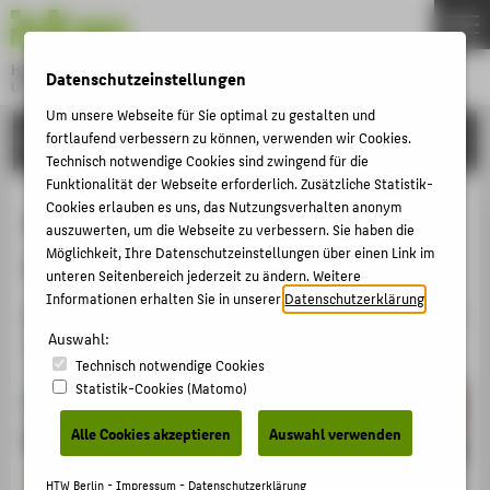
DE
EN
Hochschule für Technik und Wirtschaft Berlin
Datenschutzeinstellungen
University of Applied Sciences
Menu
Um unsere Webseite für Sie optimal zu gestalten und
THEMEN
EINRICHTUNGEN
fortlaufend verbessern zu können, verwenden wir Cookies.
Technisch notwendige Cookies sind zwingend für die
HOCHSCHULE
Funktionalität der Webseite erforderlich. Zusätzliche Statistik-
CAMPUS
Cookies erlauben es uns, das Nutzungsverhalten anonym
einBlick Design & Kultur: Tag der
auszuwerten, um die Webseite zu verbessern. Sie haben die
STUDIUM
Möglichkeit, Ihre Datenschutzeinstellungen über einen Link im
offenen Tür an der HTW Berlin
unteren Seitenbereich jederzeit zu ändern. Weitere
LEHRE
Informationen erhalten Sie in unserer
Datenschutzerklärung
.
Am 31. Januar 2020 präsentieren sich die gestalterischen
FORSCHUNG
Auswahl:
und kulturwissenschaftlichen Studiengänge.
KARRIERE
Technisch notwendige Cookies
Statistik-Cookies (Matomo)
INTERNATIONAL
Alle Cookies akzeptieren
Auswahl verwenden
INFORMATIONEN FÜR
HTW Berlin -
Impressum
-
Datenschutzerklärung