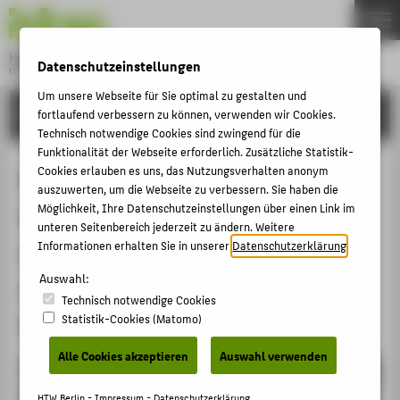
DE
EN
Hochschule für Technik und Wirtschaft Berlin
Datenschutzeinstellungen
University of Applied Sciences
Menu
Um unsere Webseite für Sie optimal zu gestalten und
THEMEN
EINRICHTUNGEN
fortlaufend verbessern zu können, verwenden wir Cookies.
Technisch notwendige Cookies sind zwingend für die
HOCHSCHULE
Funktionalität der Webseite erforderlich. Zusätzliche Statistik-
CAMPUS
Cookies erlauben es uns, das Nutzungsverhalten anonym
Fachkräftemangel und kein
auszuwerten, um die Webseite zu verbessern. Sie haben die
STUDIUM
Möglichkeit, Ihre Datenschutzeinstellungen über einen Link im
Studierendennachwuchs – mit
unteren Seitenbereich jederzeit zu ändern. Weitere
LEHRE
einem gendergerechten Image zu
Informationen erhalten Sie in unserer
Datenschutzerklärung
.
FORSCHUNG
Auswahl:
mehr Studierenden in der
KARRIERE
Technisch notwendige Cookies
Elektrotechnik
Statistik-Cookies (Matomo)
INTERNATIONAL
Alle Cookies akzeptieren
Auswahl verwenden
INFORMATIONEN FÜR
HTW Berlin -
Impressum
-
Datenschutzerklärung