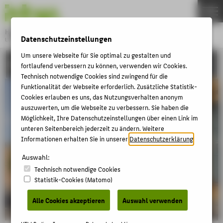
DE
EN
Hochschule für Technik und Wirtschaft Berlin
Datenschutzeinstellungen
University of Applied Sciences
Menu
Um unsere Webseite für Sie optimal zu gestalten und
THEMEN
EINRICHTUNGEN
fortlaufend verbessern zu können, verwenden wir Cookies.
HOCHSCHULE
Technisch notwendige Cookies sind zwingend für die
Funktionalität der Webseite erforderlich. Zusätzliche Statistik-
CAMPUS
Cookies erlauben es uns, das Nutzungsverhalten anonym
auszuwerten, um die Webseite zu verbessern. Sie haben die
STUDIUM
Möglichkeit, Ihre Datenschutzeinstellungen über einen Link im
LEHRE
unteren Seitenbereich jederzeit zu ändern. Weitere
Informationen erhalten Sie in unserer
Datenschutzerklärung
.
FORSCHUNG
Auswahl:
KARRIERE
Technisch notwendige Cookies
INTERNATIONAL
Statistik-Cookies (Matomo)
Alle Cookies akzeptieren
Auswahl verwenden
INFORMATIONEN FÜR