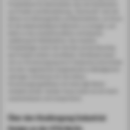
Produktdienst für Nachtmärkte, also eine Kombination
aus Produkt und Dienstleistung. „Thermocell“ nutzt die
Wärme von Küchengeräten auf Nachtmärkten, um Strom
für die wiederaufladbaren Batterien zu erzeugen, und
bietet so eine umweltfreundliche und bequeme
Ladelösung für Mobiltelefone. Das modulare
Produktdesign macht den Vertrieb und das Recycling
des Produkts einfach und effizient. Die Module lassen
sich zur Stromerzeugung durch Temperaturunterschiede
mit einer magnetischen Saugmethode an Metallgeschirr
anbringen und können für eine höhere
Stromerzeugungseffizienz mit einem
TEG
-Modul
verkabelt werden. Darüber hinaus lassen sie sich leicht
zusammenbauen und transportieren.
Über den Studiengang Industrial
Design an der HTW Berlin