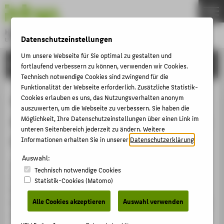
DE
EN
Hochschule für Technik und Wirtschaft Berlin
Datenschutzeinstellungen
University of Applied Sciences
Menu
Um unsere Webseite für Sie optimal zu gestalten und
THEMEN
EINRICHTUNGEN
fortlaufend verbessern zu können, verwenden wir Cookies.
HOCHSCHULE
Technisch notwendige Cookies sind zwingend für die
Funktionalität der Webseite erforderlich. Zusätzliche Statistik-
CAMPUS
Handy laden am heißen Grill? HTW-
Cookies erlauben es uns, das Nutzungsverhalten anonym
auszuwerten, um die Webseite zu verbessern. Sie haben die
STUDIUM
Absolventin entwickelt Ladesystem
Möglichkeit, Ihre Datenschutzeinstellungen über einen Link im
LEHRE
unteren Seitenbereich jederzeit zu ändern. Weitere
für Nachtmärkte
Informationen erhalten Sie in unserer
Datenschutzerklärung
.
FORSCHUNG
Auswahl:
KARRIERE
18. Februar 2025 – Industrial-Design-Absolventin
Technisch notwendige Cookies
Linjing Wu hatte beim Besuch eines asiatischen
INTERNATIONAL
Statistik-Cookies (Matomo)
Nachtmarkts eine ungewöhnliche Idee. Könnte man
Alle Cookies akzeptieren
Auswahl verwenden
Mobiltelefone statt an der Steckdose nicht einfach durch
INFORMATIONEN FÜR
Abwärme laden? Im Rahmen ihrer Bachelor-