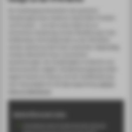
Der Studiengang thematisiert den gesamten
Gestaltungsprozess moderner industrieller Produkte
und Prozesse – von den ersten Ideen bis zur
technischen Umsetzung und der Rückführung in den
Stoffkreislauf. Die Studierenden an der HTW Berlin
werden optimal auf die Praxis vorbereitet. Regelmäßig
erhalten Absolvent*innen renommierte
Auszeichnungen. Der Studienbeginn ist jährlich zum
Wintersemester möglich. Die Bewerbungsphase dafür
beginnt bereits im Februar mit der Veröffentlichung
einer Hausaufgabe für die Eignungsprüfung.
Weitere
Infos zur Bewerbung
Weiterführende Links
Vorstellung des Projekts bei den German