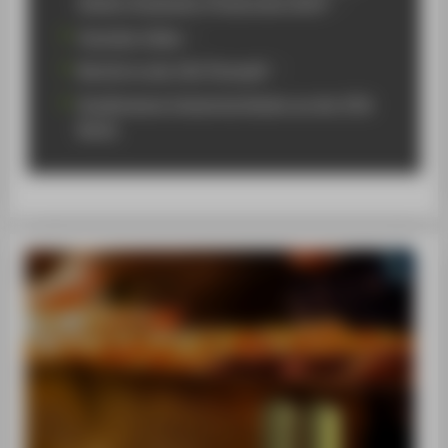
Design Graduates (Finalrunde 2024)
Youtube-Video
Bericht in der FAZ (Paywall)
Studiengang Industrial Design an der HTW
Berlin