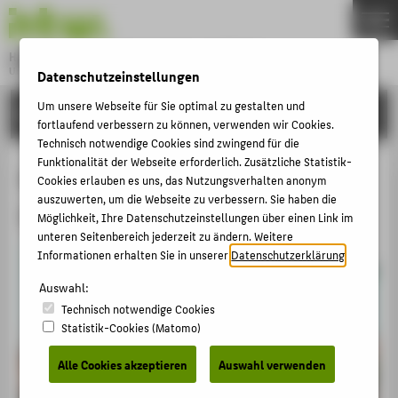
DE
EN
Hochschule für Technik und Wirtschaft Berlin
University of Applied Sciences
Datenschutzeinstellungen
Menu
THEMEN
Um unsere Webseite für Sie optimal zu gestalten und
EINRICHTUNGEN
fortlaufend verbessern zu können, verwenden wir Cookies.
HOCHSCHULE
Technisch notwendige Cookies sind zwingend für die
Funktionalität der Webseite erforderlich. Zusätzliche Statistik-
CAMPUS
HTW-Absolventin Nadine Aurin-
Cookies erlauben es uns, das Nutzungsverhalten anonym
STUDIUM
auszuwerten, um die Webseite zu verbessern. Sie haben die
Liew erhält Neo.Fashion.Award
Möglichkeit, Ihre Datenschutzeinstellungen über einen Link im
LEHRE
unteren Seitenbereich jederzeit zu ändern. Weitere
Informationen erhalten Sie in unserer
Datenschutzerklärung
.
FORSCHUNG
Auswahl:
KARRIERE
Technisch notwendige Cookies
INTERNATIONAL
Statistik-Cookies (Matomo)
Alle Cookies akzeptieren
Auswahl verwenden
INFORMATIONEN FÜR