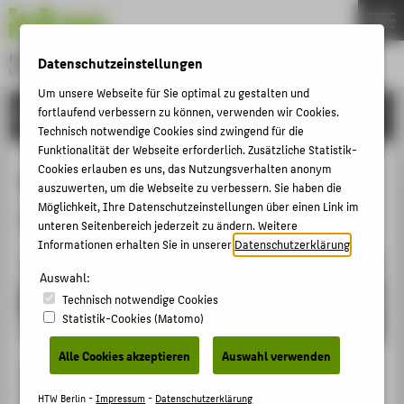
DE
EN
Hochschule für Technik und Wirtschaft Berlin
Datenschutzeinstellungen
University of Applied Sciences
Menu
Um unsere Webseite für Sie optimal zu gestalten und
THEMEN
fortlaufend verbessern zu können, verwenden wir Cookies.
EINRICHTUNGEN
Technisch notwendige Cookies sind zwingend für die
HOCHSCHULE
Funktionalität der Webseite erforderlich. Zusätzliche Statistik-
CAMPUS
Cookies erlauben es uns, das Nutzungsverhalten anonym
HTW Berlin erfolgreich im Bund-
auszuwerten, um die Webseite zu verbessern. Sie haben die
STUDIUM
Möglichkeit, Ihre Datenschutzeinstellungen über einen Link im
Länder-Programm „FH-Personal“
unteren Seitenbereich jederzeit zu ändern. Weitere
LEHRE
Informationen erhalten Sie in unserer
Datenschutzerklärung
.
FORSCHUNG
Auswahl:
KARRIERE
Technisch notwendige Cookies
Statistik-Cookies (Matomo)
INTERNATIONAL
Alle Cookies akzeptieren
Auswahl verwenden
21. Juni 2022 — Die Hochschule für Technik und
INFORMATIONEN FÜR
Wirtschaft Berlin (HTW Berlin) wird in der zweiten Runde
HTW Berlin -
Impressum
-
Datenschutzerklärung