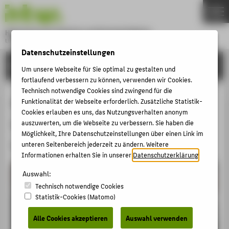
DE
EN
Hochschule für Technik und Wirtschaft Berlin
University of Applied Sciences
Menu
Datenschutzeinstellungen
THEMEN
EINRICHTUNGEN
Um unsere Webseite für Sie optimal zu gestalten und
HOCHSCHULE
fortlaufend verbessern zu können, verwenden wir Cookies.
Technisch notwendige Cookies sind zwingend für die
CAMPUS
HTW Berlin Teil eines
Funktionalität der Webseite erforderlich. Zusätzliche Statistik-
Cookies erlauben es uns, das Nutzungsverhalten anonym
STUDIUM
Leuchtturmprojekts zu digitaler
auszuwerten, um die Webseite zu verbessern. Sie haben die
LEHRE
Möglichkeit, Ihre Datenschutzeinstellungen über einen Link im
Lehre
unteren Seitenbereich jederzeit zu ändern. Weitere
FORSCHUNG
Informationen erhalten Sie in unserer
Datenschutzerklärung
.
KARRIERE
Auswahl:
INTERNATIONAL
Technisch notwendige Cookies
Statistik-Cookies (Matomo)
INFORMATIONEN FÜR
Alle Cookies akzeptieren
Auswahl verwenden