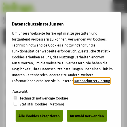
DE
EN
Hochschule für Technik und Wirtschaft Berlin
University of Applied Sciences
Datenschutzeinstellungen
Menu
THEMEN
Um unsere Webseite für Sie optimal zu gestalten und
EINRICHTUNGEN
fortlaufend verbessern zu können, verwenden wir Cookies.
HOCHSCHULE
Technisch notwendige Cookies sind zwingend für die
Funktionalität der Webseite erforderlich. Zusätzliche Statistik-
CAMPUS
HTW Berlin und Indielux
Cookies erlauben es uns, das Nutzungsverhalten anonym
STUDIUM
auszuwerten, um die Webseite zu verbessern. Sie haben die
veröffentlichen ersten
Möglichkeit, Ihre Datenschutzeinstellungen über einen Link im
LEHRE
unteren Seitenbereich jederzeit zu ändern. Weitere
Onlinerechner für Stecker-
Informationen erhalten Sie in unserer
Datenschutzerklärung
.
FORSCHUNG
Solargeräte
Auswahl:
KARRIERE
Technisch notwendige Cookies
INTERNATIONAL
Statistik-Cookies (Matomo)
Berlin, 14. Dezember 2021 -
Stecker-Solargeräte stellen
einen kleinen, aber rasch wachsenden Markt dar. Bisher
Alle Cookies akzeptieren
Auswahl verwenden
fehlten einfache Online-Tools zur technischen und
INFORMATIONEN FÜR
ökonomischen Bewertung der Geräte. Die