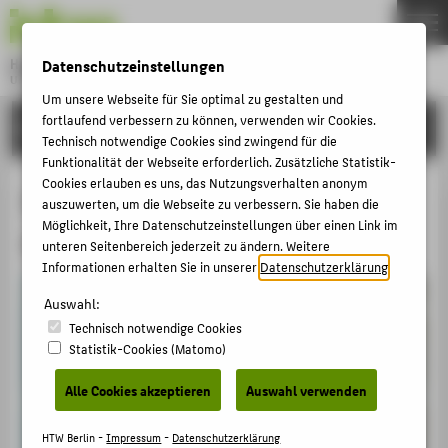
DE
EN
Hochschule für Technik und Wirtschaft Berlin
Datenschutzeinstellungen
University of Applied Sciences
Menu
Um unsere Webseite für Sie optimal zu gestalten und
THEMEN
fortlaufend verbessern zu können, verwenden wir Cookies.
EINRICHTUNGEN
Technisch notwendige Cookies sind zwingend für die
HOCHSCHULE
Funktionalität der Webseite erforderlich. Zusätzliche Statistik-
Cookies erlauben es uns, das Nutzungsverhalten anonym
CAMPUS
Informatik-Talent zu Junior-Fellow
auszuwerten, um die Webseite zu verbessern. Sie haben die
STUDIUM
Möglichkeit, Ihre Datenschutzeinstellungen über einen Link im
der GI ernannt
unteren Seitenbereich jederzeit zu ändern. Weitere
LEHRE
Informationen erhalten Sie in unserer
Datenschutzerklärung
.
FORSCHUNG
Auswahl:
KARRIERE
Technisch notwendige Cookies
Statistik-Cookies (Matomo)
INTERNATIONAL
Alle Cookies akzeptieren
Auswahl verwenden
INFORMATIONEN FÜR
HTW Berlin -
Impressum
-
Datenschutzerklärung