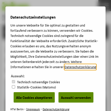
DE
EN
Hochschule für Technik und Wirtschaft Berlin
Datenschutzeinstellungen
University of Applied Sciences
Menu
Um unsere Webseite für Sie optimal zu gestalten und
THEMEN
fortlaufend verbessern zu können, verwenden wir Cookies.
EINRICHTUNGEN
Technisch notwendige Cookies sind zwingend für die
HOCHSCHULE
Funktionalität der Webseite erforderlich. Zusätzliche Statistik-
CAMPUS
Cookies erlauben es uns, das Nutzungsverhalten anonym
Ingenieurwissenschaften an der
auszuwerten, um die Webseite zu verbessern. Sie haben die
STUDIUM
Möglichkeit, Ihre Datenschutzeinstellungen über einen Link im
HTW Berlin überzeugen beim CHE-
unteren Seitenbereich jederzeit zu ändern. Weitere
LEHRE
Informationen erhalten Sie in unserer
Datenschutzerklärung
.
Ranking
FORSCHUNG
Auswahl:
KARRIERE
Technisch notwendige Cookies
Statistik-Cookies (Matomo)
INTERNATIONAL
Alle Cookies akzeptieren
Auswahl verwenden
INFORMATIONEN FÜR
HTW Berlin -
Impressum
-
Datenschutzerklärung