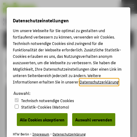
DE
EN
Hochschule für Technik und Wirtschaft Berlin
Datenschutzeinstellungen
University of Applied Sciences
Menu
Um unsere Webseite für Sie optimal zu gestalten und
THEMEN
fortlaufend verbessern zu können, verwenden wir Cookies.
EINRICHTUNGEN
Technisch notwendige Cookies sind zwingend für die
HOCHSCHULE
Funktionalität der Webseite erforderlich. Zusätzliche Statistik-
Cookies erlauben es uns, das Nutzungsverhalten anonym
CAMPUS
Künstliche Intelligenz erfahrbar
auszuwerten, um die Webseite zu verbessern. Sie haben die
STUDIUM
Möglichkeit, Ihre Datenschutzeinstellungen über einen Link im
machen: Projekt KILE gestartet
unteren Seitenbereich jederzeit zu ändern. Weitere
LEHRE
Informationen erhalten Sie in unserer
Datenschutzerklärung
.
FORSCHUNG
Auswahl:
KARRIERE
Technisch notwendige Cookies
Statistik-Cookies (Matomo)
INTERNATIONAL
Alle Cookies akzeptieren
Auswahl verwenden
INFORMATIONEN FÜR
HTW Berlin -
Impressum
-
Datenschutzerklärung