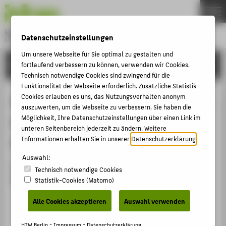
DE
EN
Hochschule für Technik und Wirtschaft Berlin
Datenschutzeinstellungen
University of Applied Sciences
Menu
Um unsere Webseite für Sie optimal zu gestalten und
THEMEN
EINRICHTUNGEN
fortlaufend verbessern zu können, verwenden wir Cookies.
Technisch notwendige Cookies sind zwingend für die
HOCHSCHULE
Funktionalität der Webseite erforderlich. Zusätzliche Statistik-
CAMPUS
Cookies erlauben es uns, das Nutzungsverhalten anonym
Master Museumsmanagement und –
auszuwerten, um die Webseite zu verbessern. Sie haben die
STUDIUM
Möglichkeit, Ihre Datenschutzeinstellungen über einen Link im
kommunikation der HTW Berlin ist
unteren Seitenbereich jederzeit zu ändern. Weitere
LEHRE
Partner von TheMuseumsLab
Informationen erhalten Sie in unserer
Datenschutzerklärung
.
FORSCHUNG
Auswahl:
KARRIERE
Deutsch-afrikanisches Kooperationsprojekt für
Technisch notwendige Cookies
Museumsnachwuchskräfte startet im Mai 2021
Statistik-Cookies (Matomo)
INTERNATIONAL
Alle Cookies akzeptieren
Auswahl verwenden
INFORMATIONEN FÜR
HTW Berlin -
Impressum
-
Datenschutzerklärung