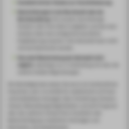
Krankheit mit der Tendenz zur Verschlimmerung
.
Beschränkungen in der Berufswahl oder der
Berufsausübung
: Sie mussten das bisherige
Studium oder Ihren Beruf aufgeben und das neue
Studium lässt eine erfolgreiche berufliche
Eingliederung erwarten. Eine Wartezeit kann nicht
sinnvoll überbrückt werden.
Sinnvolle Überbrückung der Wartezeit nicht
möglich
, allerdings nur in Verbindung mit einer der
anderen beiden Begründungen.
Die Härtefallgründe weisen Sie durch ein fachärztliches
Gutachten nach. Es enthält für medizinische Lai*innen
nachvollziehbare Aussagen über Entstehung, Schwere,
Verlauf, Behandlungsmöglichkeiten und eine Prognose
über den weiteren Verlauf Ihrer Krankheit oder
Beeinträchtigung. Zusätzliche Unterlagen und
Nachweise, wie beispielsweise