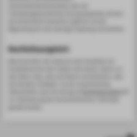
Schwerbehindertenausweise oder der
Feststellungsbescheid des Versorgungsamtes, können
das fachärztliche Gutachten ergänzen und die
Begründung für eine sofortige Zulassung unterstützen.
Nachteilsausgleich
Manchmal führt der Ausbruch einer Krankheit, ein
Krankheitsschub oder Unfall in den letzten Jahren vor
dem Abitur dazu, dass sich Noten verschlechtern oder
die Schulzeit verlängert. Ist der Zusammenhang
offensichtlich, kann ein Antrag auf
Nachteilsausgleich
zur Verbesserung der Durchschnittsnote / Wartezeit
gestellt werden.