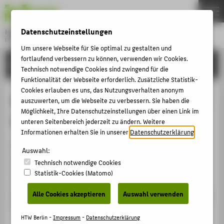
DE
EN
Datenschutzeinstellungen
Hochschule für Technik und Wirtschaft Berlin
University of Applied Sciences
Um unsere Webseite für Sie optimal zu gestalten und
Menu
fortlaufend verbessern zu können, verwenden wir Cookies.
THEMEN
EINRICHTUNGEN
Technisch notwendige Cookies sind zwingend für die
HOCHSCHULE
Funktionalität der Webseite erforderlich. Zusätzliche Statistik-
Cookies erlauben es uns, das Nutzungsverhalten anonym
CAMPUS
Bewerbung mit Härtefallantrag oder
auszuwerten, um die Webseite zu verbessern. Sie haben die
STUDIUM
Möglichkeit, Ihre Datenschutzeinstellungen über einen Link im
Nachteilsausgleich
unteren Seitenbereich jederzeit zu ändern. Weitere
LEHRE
Informationen erhalten Sie in unserer
Datenschutzerklärung
.
Wir unterstützen beeinträchtigte
FORSCHUNG
Auswahl:
Studienbewerber*innen bei der Stellung von
Technisch notwendige Cookies
KARRIERE
Sonderanträgen. Damit können in
Statistik-Cookies (Matomo)
INTERNATIONAL
zulassungsbeschränkten Studiengängen krankheits-
bzw.
behinderungsbedingte Nachteile ausgeglichen und
Alle Cookies akzeptieren
Auswahl verwenden
die Zulassungschancen erhöht werden.
INFORMATIONEN FÜR
HTW Berlin -
Impressum
-
Datenschutzerklärung