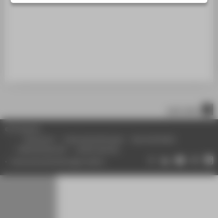
STUDIENINTERESSIERTE
STUDIERENDE
UNTERNEHMEN
ALUMNI
PRESSE
BESCHÄFTIGTE
nach oben
BELIEBTE SEITEN
© HTW Berlin
DIGITALE DIENSTE
Impressum
Datenschutzhinweise
Barrierefreiheit
Gebärdensprache
Leichte Sprache
SERVICE
Datenschutzeinstellungen ändern
ÜBER DIE HTW BERLIN