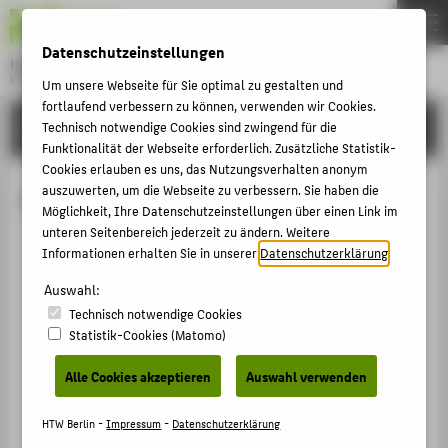
DE
EN
Datenschutzeinstellungen
Hochschule für Technik und Wirtschaft Berlin
University of Applied Sciences
Um unsere Webseite für Sie optimal zu gestalten und
Menu
fortlaufend verbessern zu können, verwenden wir Cookies.
THEMEN
FORSCHUNG
Technisch notwendige Cookies sind zwingend für die
Funktionalität der Webseite erforderlich. Zusätzliche Statistik-
HOCHSCHULE
Cookies erlauben es uns, das Nutzungsverhalten anonym
CAMPUS
auszuwerten, um die Webseite zu verbessern. Sie haben die
Projekte von
Möglichkeit, Ihre Datenschutzeinstellungen über einen Link im
STUDIUM
unteren Seitenbereich jederzeit zu ändern. Weitere
Informationen erhalten Sie in unserer
Datenschutzerklärung
.
LEHRE
Auswahl:
FORSCHUNG
Technisch notwendige Cookies
KARRIERE
Statistik-Cookies (Matomo)
INTERNATIONAL
Alle Cookies akzeptieren
Auswahl verwenden
INFORMATIONEN FÜR
HTW Berlin -
Impressum
-
Datenschutzerklärung