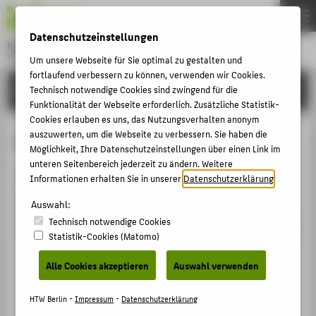
DE
EN
Datenschutzeinstellungen
Hochschule für Technik und Wirtschaft Berlin
University of Applied Sciences
Um unsere Webseite für Sie optimal zu gestalten und
Menu
fortlaufend verbessern zu können, verwenden wir Cookies.
THEMEN
FORSCHUNG
Technisch notwendige Cookies sind zwingend für die
Funktionalität der Webseite erforderlich. Zusätzliche Statistik-
HOCHSCHULE
Cookies erlauben es uns, das Nutzungsverhalten anonym
CAMPUS
auszuwerten, um die Webseite zu verbessern. Sie haben die
Projekte von
Möglichkeit, Ihre Datenschutzeinstellungen über einen Link im
STUDIUM
unteren Seitenbereich jederzeit zu ändern. Weitere
The parameter [eid] of the type [String] is missing for
Informationen erhalten Sie in unserer
Datenschutzerklärung
.
LEHRE
the route GET /view/project/person/embedded
Auswahl:
FORSCHUNG
RequestID
Technisch notwendige Cookies
8D2DC065B0AC_8D2D42980050_6A74B9EB_D8201F6C70
KARRIERE
Statistik-Cookies (Matomo)
INTERNATIONAL
Alle Cookies akzeptieren
Auswahl verwenden
INFORMATIONEN FÜR
HTW Berlin -
Impressum
-
Datenschutzerklärung