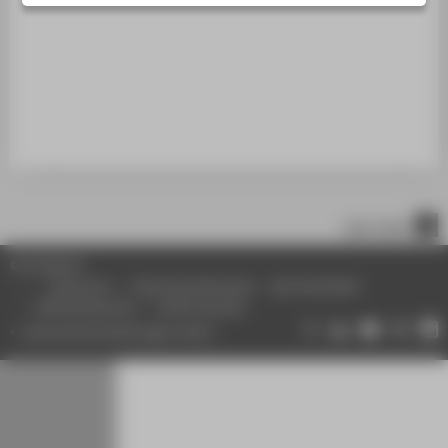
STUDIENINTERESSIERTE
STUDIERENDE
UNTERNEHMEN
ALUMNI
PRESSE
BESCHÄFTIGTE
nach oben
BELIEBTE SEITEN
© HTW Berlin
DIGITALE DIENSTE
Impressum
Datenschutzhinweise
Barrierefreiheit
Gebärdensprache
Leichte Sprache
SERVICE
Datenschutzeinstellungen ändern
ÜBER DIE HTW BERLIN