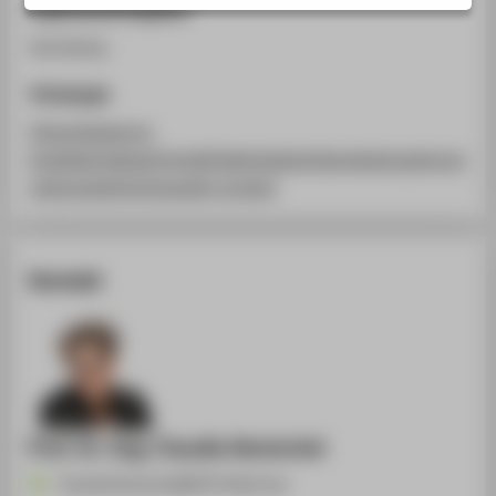
Ergänzende Angaben
STUDIENINTERESSIERTE
Workshop
STUDIERENDE
UNTERNEHMEN
Homepage
ALUMNI
https://www.hs-
kl.de/betriebswirtschaft/aktivitaeten/kompetenzzentrum-
PRESSE
opinnometh/ontosustip-project
BESCHÄFTIGTE
BELIEBTE SEITEN
Kontakt
DIGITALE DIENSTE
SERVICE
ÜBER DIE HTW BERLIN
Prof. Dr.-Ing. Claudia Hentschel
Claudia.Hentschel@HTW-Berlin.de