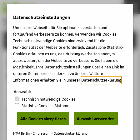
DE
EN
Datenschutzeinstellungen
Hochschule für Technik und Wirtschaft Berlin
University of Applied Sciences
Um unsere Webseite für Sie optimal zu gestalten und
Menu
fortlaufend verbessern zu können, verwenden wir Cookies.
THEMEN
FORSCHUNG
Technisch notwendige Cookies sind zwingend für die
HOCHSCHULE
Funktionalität der Webseite erforderlich. Zusätzliche Statistik-
Cookies erlauben es uns, das Nutzungsverhalten anonym
CAMPUS
OntoSustIP Projekt: Ontology
auszuwerten, um die Webseite zu verbessern. Sie haben die
Möglichkeit, Ihre Datenschutzeinstellungen über einen Link im
STUDIUM
Design
unteren Seitenbereich jederzeit zu ändern. Weitere
LEHRE
Informationen erhalten Sie in unserer
Datenschutzerklärung
.
Veranstaltungsbeitrag › Sonstiger Veranstaltungsbeitrag
FORSCHUNG
Auswahl:
› 2022
Technisch notwendige Cookies
KARRIERE
Statistik-Cookies (Matomo)
Veranstaltung
INTERNATIONAL
Alle Cookies akzeptieren
Auswahl verwenden
OntoSustIP Project
Online, 01.04.2022
INFORMATIONEN FÜR
HTW Berlin -
Impressum
-
Datenschutzerklärung