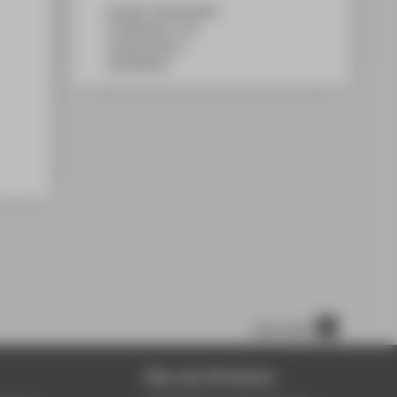
Campus Treskowallee
TA Gebäude C, 321
Treskowallee 8
10318
Berlin
nach oben
Über die HTW Berlin