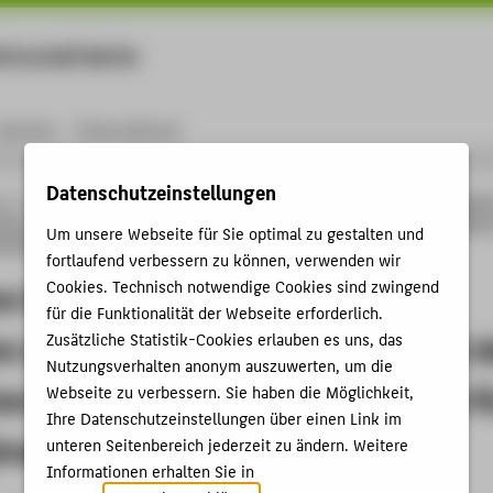
rtschaft Berlin
Menu
Karriere
International
Datenschutzeinstellungen
ng
Online-Forschungskatalog
Vorträge & Veranstaltungen
Einsatz von Method
ion zur Produktkonzeption aus Sicht des technischen Vertriebs eines B2B-Zulieferer
Um unsere Webseite für Sie optimal zu gestalten und
herheitssysteme
fortlaufend verbessern zu können, verwenden wir
on Methoden der Systematischen
Cookies. Technisch notwendige Cookies sind zwingend
für die Funktionalität der Webseite erforderlich.
n zur Produktkonzeption aus Sicht 
Zusätzliche Statistik-Cookies erlauben es uns, das
Nutzungsverhalten anonym auszuwerten, um die
en Vertriebs eines B2B-Zulieferers f
Webseite zu verbessern. Sie haben die Möglichkeit,
Ihre Datenschutzeinstellungen über einen Link im
insassen-Sicherheitssysteme
unteren Seitenbereich jederzeit zu ändern. Weitere
Informationen erhalten Sie in