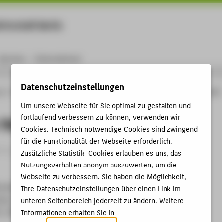
rtschaft Berlin
Menu
Karriere
International
Datenschutzeinstellungen
ng
Online-Forschungskatalog
Vorträge & Veranstaltungen
40 IGP in TRIZ and
Um unsere Webseite für Sie optimal zu gestalten und
fortlaufend verbessern zu können, verwenden wir
 TRIZ and update VDI 4521
Cookies. Technisch notwendige Cookies sind zwingend
für die Funktionalität der Webseite erforderlich.
trag › Sonstiger Veranstaltungsbeitrag › 2016
Zusätzliche Statistik-Cookies erlauben es uns, das
Nutzungsverhalten anonym auszuwerten, um die
Webseite zu verbessern. Sie haben die Möglichkeit,
randenburg
Ihre Datenschutzeinstellungen über einen Link im
us | Berlin Partner für Wirtschaft und Technologie GmbH |
unteren Seitenbereich jederzeit zu ändern. Weitere
, 10623 Berlin, 29.09.2016
Informationen erhalten Sie in