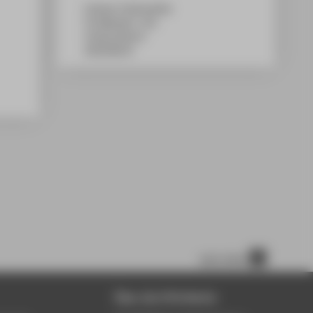
Campus Treskowallee
TA Gebäude C, 321
Treskowallee 8
10318
Berlin
nach oben
Über die HTW Berlin