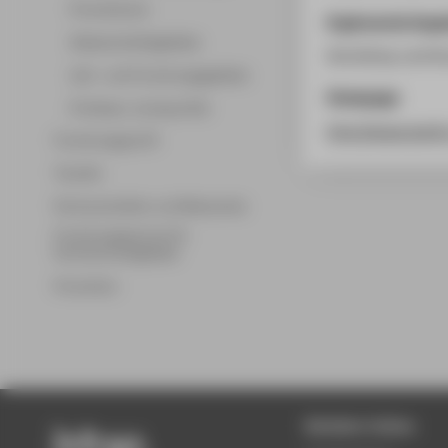
Promotionen
Ergänzende Anga
Wissenschaftsgebiete
Workshop und Ku
Lehr- und Forschungsgebiete
Homepage
Professor_innenprofile
http://www.berli
Forschungsprofil
Transfer
Partnerschaften und Netzwerke
Forschungsservice für
Hochschulmitglieder
Promotion
Beliebte Seiten