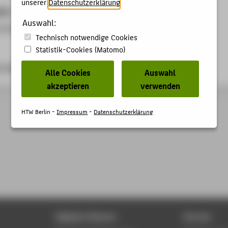
unserer
Datenschutzerklärung
.
ben
Auswahl:
rzbericht aus dem VDI
Technisch notwendige Cookies
Statistik-Cookies (Matomo)
n-partner.de/
Alle Cookies
Auswahl
akzeptieren
verwenden
HTW Berlin -
Impressum
-
Datenschutzerklärung
Digitale Dienste
Service