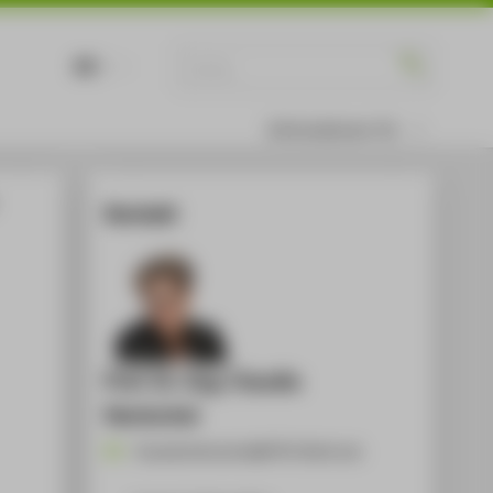
DE
EN
Informationen für
Kontakt
Prof. Dr.-Ing. Claudia
Hentschel
Claudia.Hentschel@HTW-Berlin.de