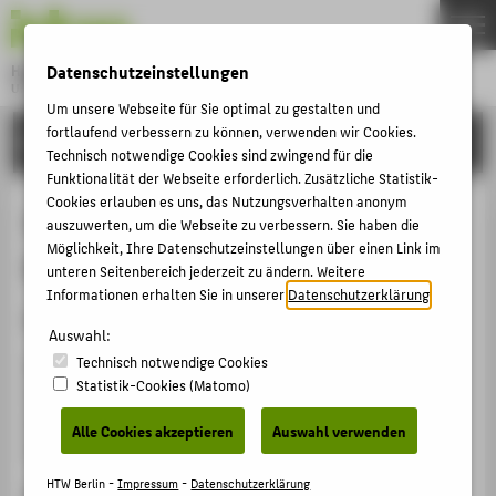
DE
EN
Datenschutzeinstellungen
Hochschule für Technik und Wirtschaft Berlin
University of Applied Sciences
Menu
Um unsere Webseite für Sie optimal zu gestalten und
THEMEN
fortlaufend verbessern zu können, verwenden wir Cookies.
EINRICHTUNGEN
Technisch notwendige Cookies sind zwingend für die
HOCHSCHULE
Funktionalität der Webseite erforderlich. Zusätzliche Statistik-
Cookies erlauben es uns, das Nutzungsverhalten anonym
CAMPUS
Studienbedingungen und
auszuwerten, um die Webseite zu verbessern. Sie haben die
STUDIUM
Möglichkeit, Ihre Datenschutzeinstellungen über einen Link im
Barrierefreiheit
unteren Seitenbereich jederzeit zu ändern. Weitere
LEHRE
Informationen erhalten Sie in unserer
Datenschutzerklärung
.
Barrierefreier Campus
FORSCHUNG
Auswahl:
KARRIERE
Technisch notwendige Cookies
Barrierefreiheit ist der HTW Berlin ein besonderes
Statistik-Cookies (Matomo)
Anliegen. Sowohl der
Campus Treskowallee
als auch
INTERNATIONAL
der
Campus Wilhelminenhof
sind weitgehend
Alle Cookies akzeptieren
Auswahl verwenden
barrierefrei zugänglich:
Barrierefreier Campus
INFORMATIONEN FÜR
HTW Berlin -
Impressum
-
Datenschutzerklärung
Mobilität