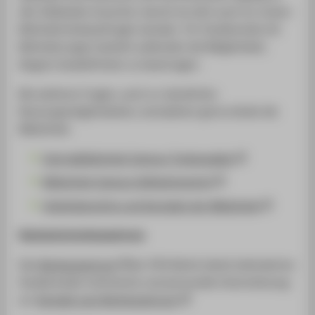
den Gebäuden brauchst, kannst du dich auch an unsere
Behindertenbeauftragte wenden. Für Studierende mit
Behinderungen besteht außerdem die Möglichkeit,
längere Ausleihfristen zu beantragen.
Bei weiteren Fragen, auch zu räumlichen
Nutzungsmöglichkeiten, kontaktiere gerne direkt die
Bibliothek:
Zentralbibliothek Campus Treskowallee
Bibliothek Campus Wilhelminenhof
Arbeitsbereiche und Kontakte der Bibliothek
Hochschulrechenzentrum
Das
Rechenzentrum
der HTW Berlin bietet behinderten
Studierenden technische und personelle Unterstützung
an:
Kontakt zum Rechenzentrum