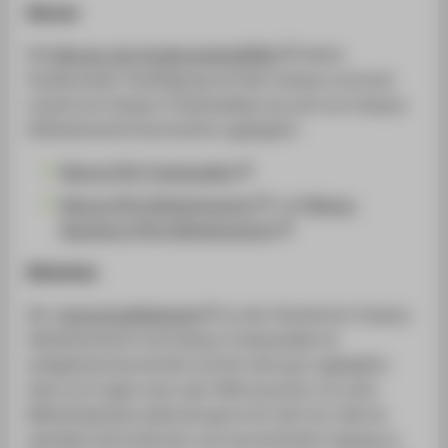
Mensen
Die
Mensen des StudierendenWERKs
bieten
Studierenden Verpflegung auf dem Campus und sind
sowohl am Campus Treskowalleee als auch am Campus
Wilhelminenhof barrierefrei zugänglich:
Mensa HTW Treskowallee
Mensa HTW Wilhelminenhof
und
Mensa-
Backshop HTW Wilhelminenhof
Bibliothek
Die
Hochschulbibliothek
an den Standorten Campus
Wilhelminenhof und Campus Treskowallee ist
weitgehend barrierefrei und für dich gut zugänglich.
Wenn du Fragen hast oder Hilfe brauchst, ist unser
Bibliotheksteam jederzeit gerne für dich da. Falls du
spezielle Informationen zum barrierefreien Zugang zu