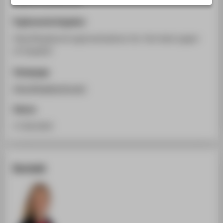
(hybrid conference)
STUDIENINTERESSIERTE
Ergänzende Angaben
STUDIERENDE
http://headconf.org/nominations-for-the-best-paper-
UNTERNEHMEN
of-head22/
ALUMNI
Homepage
PRESSE
http://headconf.org/;
BESCHÄFTIGTE
Datum
BELIEBTE SEITEN
17.06.2022
DIGITALE DIENSTE
SERVICE
Kontakt