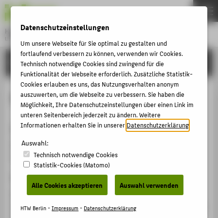
DE
EN
Datenschutzeinstellungen
Hochschule für Technik und Wirtschaft Berlin
University of Applied Sciences
Um unsere Webseite für Sie optimal zu gestalten und
Menu
fortlaufend verbessern zu können, verwenden wir Cookies.
THEMEN
FORSCHUNG
Technisch notwendige Cookies sind zwingend für die
HOCHSCHULE
Funktionalität der Webseite erforderlich. Zusätzliche Statistik-
Cookies erlauben es uns, das Nutzungsverhalten anonym
CAMPUS
Best Paper Award HEAd`22
auszuwerten, um die Webseite zu verbessern. Sie haben die
Möglichkeit, Ihre Datenschutzeinstellungen über einen Link im
STUDIUM
unteren Seitenbereich jederzeit zu ändern. Weitere
LEHRE
Informationen erhalten Sie in unserer
Datenschutzerklärung
.
Vergabeorganisation
FORSCHUNG
Auswahl:
8th International Conference on Higher Education
Technisch notwendige Cookies
Advances (HEAd’22)
KARRIERE
Statistik-Cookies (Matomo)
INTERNATIONAL
Veranstaltung der Preisverleihung
Alle Cookies akzeptieren
Auswahl verwenden
8th International Conference on Higher Education
INFORMATIONEN FÜR
Advances (HEAd’22) June 15 – 17, 2022 · Valencia, Spain
HTW Berlin -
Impressum
-
Datenschutzerklärung