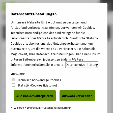
DE
EN
Datenschutzeinstellungen
Hochschule für Technik und Wirtschaft Berlin
University of Applied Sciences
Um unsere Webseite für Sie optimal zu gestalten und
Menu
fortlaufend verbessern zu können, verwenden wir Cookies.
THEMEN
FORSCHUNG
Technisch notwendige Cookies sind zwingend für die
HOCHSCHULE
Funktionalität der Webseite erforderlich. Zusätzliche Statistik-
Cookies erlauben es uns, das Nutzungsverhalten anonym
CAMPUS
Second Place Best Demo Award
auszuwerten, um die Webseite zu verbessern. Sie haben die
Möglichkeit, Ihre Datenschutzeinstellungen über einen Link im
STUDIUM
unteren Seitenbereich jederzeit zu ändern. Weitere
LEHRE
Informationen erhalten Sie in unserer
Datenschutzerklärung
.
Veranstaltung der Preisverleihung
FORSCHUNG
Auswahl:
ACM Multimedia 2019
Technisch notwendige Cookies
KARRIERE
Statistik-Cookies (Matomo)
Ergänzende Angaben
INTERNATIONAL
gemeinsam mit Kai Uwe Barthel, Nico Hezel und
Alle Cookies akzeptieren
Auswahl verwenden
Konstantin Schall
INFORMATIONEN FÜR
HTW Berlin -
Impressum
-
Datenschutzerklärung
Homepage