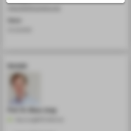
STUDIENINTERESSIERTE
https://2019.acmmm.org/
STUDIERENDE
Datum
UNTERNEHMEN
25.10.2019
ALUMNI
PRESSE
BESCHÄFTIGTE
Kontakt
BELIEBTE SEITEN
DIGITALE DIENSTE
SERVICE
Prof. Dr. Klaus Jung
Klaus.Jung@HTW-Berlin.de