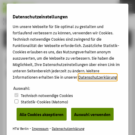
DE
EN
Datenschutzeinstellungen
Hochschule für Technik und Wirtschaft Berlin
University of Applied Sciences
Um unsere Webseite für Sie optimal zu gestalten und
Menu
fortlaufend verbessern zu können, verwenden wir Cookies.
THEMEN
FORSCHUNG
Technisch notwendige Cookies sind zwingend für die
HOCHSCHULE
Funktionalität der Webseite erforderlich. Zusätzliche Statistik-
Cookies erlauben es uns, das Nutzungsverhalten anonym
CAMPUS
Preise / Auszeichnungen von Prof.
auszuwerten, um die Webseite zu verbessern. Sie haben die
Möglichkeit, Ihre Datenschutzeinstellungen über einen Link im
STUDIUM
Dr.-Ing. Borislav Hristov
unteren Seitenbereich jederzeit zu ändern. Weitere
LEHRE
Informationen erhalten Sie in unserer
Datenschutzerklärung
.
Berufung in den Vorstandsausschuss „Erwachsene“
FORSCHUNG
Auswahl:
des Deutschen Verkehrssicherheitsrates (DVR)
Technisch notwendige Cookies
KARRIERE
Preis / Auszeichnung › 2024
Statistik-Cookies (Matomo)
INTERNATIONAL
Alle Cookies akzeptieren
Auswahl verwenden
INFORMATIONEN FÜR
HTW Berlin -
Impressum
-
Datenschutzerklärung