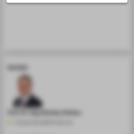
STUDIENINTERESSIERTE
STUDIERENDE
UNTERNEHMEN
ALUMNI
PRESSE
BESCHÄFTIGTE
Kontakt
BELIEBTE SEITEN
DIGITALE DIENSTE
SERVICE
Prof. Dr.-Ing. Borislav Hristov
Borislav.Hristov@HTW-Berlin.de