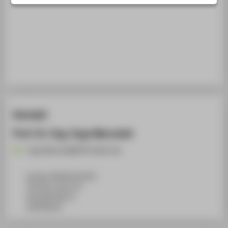
STUDIENINTERESSIERTE
STUDIERENDE
UNTERNEHMEN
ALUMNI
PRESSE
BESCHÄFTIGTE
Kontakt
BELIEBTE SEITEN
Prof. Dr.-Ing. Ingo Marsolek
DIGITALE DIENSTE
Ingo.Marsolek@HTW-Berlin.de
SERVICE
Campus Wilhelminenhof
TGS Haus 1a/b, 315
Ostendstraße 25
12459
Berlin