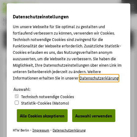
DE
EN
Datenschutzeinstellungen
Hochschule für Technik und Wirtschaft Berlin
University of Applied Sciences
Um unsere Webseite für Sie optimal zu gestalten und
Menu
fortlaufend verbessern zu können, verwenden wir Cookies.
THEMEN
FORSCHUNG
Technisch notwendige Cookies sind zwingend für die
Funktionalität der Webseite erforderlich. Zusätzliche Statistik-
HOCHSCHULE
Cookies erlauben es uns, das Nutzungsverhalten anonym
CAMPUS
auszuwerten, um die Webseite zu verbessern. Sie haben die
Preise / Auszeichnungen von Prof.
Möglichkeit, Ihre Datenschutzeinstellungen über einen Link im
STUDIUM
Dr.-Ing. Ingo Marsolek
unteren Seitenbereich jederzeit zu ändern. Weitere
Informationen erhalten Sie in unserer
Datenschutzerklärung
.
LEHRE
Ehrennadel der Deutschen Gesellschaft für
FORSCHUNG
Auswahl:
Arbeitswissenschaft
Technisch notwendige Cookies
KARRIERE
Preis / Auszeichnung › 2025
Statistik-Cookies (Matomo)
INTERNATIONAL
Alle Cookies akzeptieren
Auswahl verwenden
INFORMATIONEN FÜR
HTW Berlin -
Impressum
-
Datenschutzerklärung