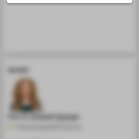
STUDIENINTERESSIERTE
STUDIERENDE
UNTERNEHMEN
ALUMNI
PRESSE
BESCHÄFTIGTE
Kontakt
BELIEBTE SEITEN
DIGITALE DIENSTE
SERVICE
Prof. Dr. Elisabeth Eppinger
Elisabeth.Eppinger@HTW-Berlin.de