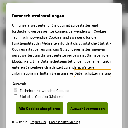
DE
EN
Datenschutzeinstellungen
Hochschule für Technik und Wirtschaft Berlin
University of Applied Sciences
Um unsere Webseite für Sie optimal zu gestalten und
Menu
fortlaufend verbessern zu können, verwenden wir Cookies.
THEMEN
FORSCHUNG
Technisch notwendige Cookies sind zwingend für die
HOCHSCHULE
Funktionalität der Webseite erforderlich. Zusätzliche Statistik-
Cookies erlauben es uns, das Nutzungsverhalten anonym
CAMPUS
Alexander von Humboldt-Stiftung
auszuwerten, um die Webseite zu verbessern. Sie haben die
Möglichkeit, Ihre Datenschutzeinstellungen über einen Link im
STUDIUM
unteren Seitenbereich jederzeit zu ändern. Weitere
Begutachtung Förderorganisation / Projektantrag › 22
LEHRE
Informationen erhalten Sie in unserer
Datenschutzerklärung
.
Datum
FORSCHUNG
Auswahl:
Technisch notwendige Cookies
03.01.0022 - 02.01.0023
KARRIERE
Statistik-Cookies (Matomo)
INTERNATIONAL
Alle Cookies akzeptieren
Auswahl verwenden
INFORMATIONEN FÜR
HTW Berlin -
Impressum
-
Datenschutzerklärung