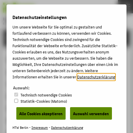
DE
EN
Datenschutzeinstellungen
Hochschule für Technik und Wirtschaft Berlin
University of Applied Sciences
Um unsere Webseite für Sie optimal zu gestalten und
Menu
fortlaufend verbessern zu können, verwenden wir Cookies.
THEMEN
FORSCHUNG
Technisch notwendige Cookies sind zwingend für die
HOCHSCHULE
Funktionalität der Webseite erforderlich. Zusätzliche Statistik-
Cookies erlauben es uns, das Nutzungsverhalten anonym
CAMPUS
Begutachtende
auszuwerten, um die Webseite zu verbessern. Sie haben die
Möglichkeit, Ihre Datenschutzeinstellungen über einen Link im
STUDIUM
Abschlussdokumentation zu einer
unteren Seitenbereich jederzeit zu ändern. Weitere
LEHRE
Informationen erhalten Sie in unserer
Datenschutzerklärung
.
Vor-Ort-Beratung für das Deutsche
FORSCHUNG
Auswahl:
Exilarchiv 1933-1945 in der
Technisch notwendige Cookies
KARRIERE
Statistik-Cookies (Matomo)
Deutschen Nationalbibliothek im
INTERNATIONAL
Alle Cookies akzeptieren
Auswahl verwenden
Rahmen der Qualitätsoffensive
INFORMATIONEN FÜR
HTW Berlin -
Impressum
-
Datenschutzerklärung
kulturell-künstlerischer