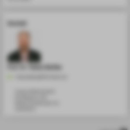
Kontakt
Prof. Dr. Tobias Nettke
Tobias.Nettke@HTW-Berlin.de
Campus Wilhelminenhof
WH Gebäude A, 450
Wilhelminenhofstraße 75A
12459
Berlin