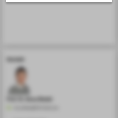
STUDIENINTERESSIERTE
STUDIERENDE
UNTERNEHMEN
ALUMNI
PRESSE
BESCHÄFTIGTE
Kontakt
BELIEBTE SEITEN
DIGITALE DIENSTE
SERVICE
Prof. Dr. Anna Riedel
Anna.Riedel@HTW-Berlin.de