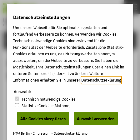
DE
EN
Datenschutzeinstellungen
Hochschule für Technik und Wirtschaft Berlin
University of Applied Sciences
Um unsere Webseite für Sie optimal zu gestalten und
Menu
fortlaufend verbessern zu können, verwenden wir Cookies.
THEMEN
FORSCHUNG
Technisch notwendige Cookies sind zwingend für die
HOCHSCHULE
Funktionalität der Webseite erforderlich. Zusätzliche Statistik-
Cookies erlauben es uns, das Nutzungsverhalten anonym
CAMPUS
Begutachtungen von Prof. Dr. Anna
auszuwerten, um die Webseite zu verbessern. Sie haben die
Möglichkeit, Ihre Datenschutzeinstellungen über einen Link im
STUDIUM
Riedel
unteren Seitenbereich jederzeit zu ändern. Weitere
LEHRE
Informationen erhalten Sie in unserer
Datenschutzerklärung
.
Der Markentag
FORSCHUNG
Auswahl:
Begutachtung Journal / Publikation › 2023
Technisch notwendige Cookies
KARRIERE
Statistik-Cookies (Matomo)
INTERNATIONAL
Alle Cookies akzeptieren
Auswahl verwenden
INFORMATIONEN FÜR
HTW Berlin -
Impressum
-
Datenschutzerklärung