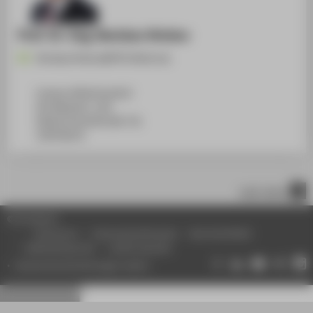
Prof. Dr.-Ing. Borislav Hristov
Borislav.Hristov@HTW-Berlin.de
Campus Wilhelminenhof
WH Gebäude C, 205
Wilhelminenhofstraße 75A
12459
Berlin
nach oben
© HTW Berlin
Impressum
Datenschutzhinweise
Barrierefreiheit
Gebärdensprache
Leichte Sprache
Datenschutzeinstellungen ändern