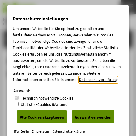
DE
EN
Datenschutzeinstellungen
Hochschule für Technik und Wirtschaft Berlin
University of Applied Sciences
Um unsere Webseite für Sie optimal zu gestalten und
Menu
fortlaufend verbessern zu können, verwenden wir Cookies.
THEMEN
FORSCHUNG
Technisch notwendige Cookies sind zwingend für die
HOCHSCHULE
Funktionalität der Webseite erforderlich. Zusätzliche Statistik-
Cookies erlauben es uns, das Nutzungsverhalten anonym
CAMPUS
Begutachtungen von Prof. Dr.-Ing.
auszuwerten, um die Webseite zu verbessern. Sie haben die
Möglichkeit, Ihre Datenschutzeinstellungen über einen Link im
STUDIUM
Borislav Hristov
unteren Seitenbereich jederzeit zu ändern. Weitere
LEHRE
Informationen erhalten Sie in unserer
Datenschutzerklärung
.
Mechanistic analysis of stress and displacement
FORSCHUNG
Auswahl:
evolution of asphalt mixtures based on finite
Technisch notwendige Cookies
KARRIERE
element simulation
Statistik-Cookies (Matomo)
INTERNATIONAL
Begutachtung Journal / Publikation › 2023
Alle Cookies akzeptieren
Auswahl verwenden
Study on flame retardant performance of modified
asphalt based on functional groups and
INFORMATIONEN FÜR
HTW Berlin -
Impressum
-
Datenschutzerklärung
thermogravimetric analysis