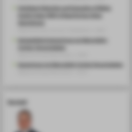
Intelligent Detection and Evaluation of Riding
Quality Index (RQI) of Road Surface Using
Smartphones
Begutachtung Journal / Publikation › 2022
Automatisierte Auswertung von Naturalistic-
Cycling-Versuchsdaten
Begutachtung Dissertation › 2020
Auswertung von Naturalistic Cycling Versuchsdaten
Begutachtung Dissertation › 2015
Kontakt