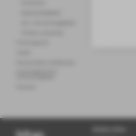
Promotionen
Wissenschaftsgebiete
Lehr- und Forschungsgebiete
Professor_innenprofile
Forschungsprofil
Transfer
Partnerschaften und Netzwerke
Forschungsservice für
Hochschulmitglieder
Promotion
Beliebte Seiten