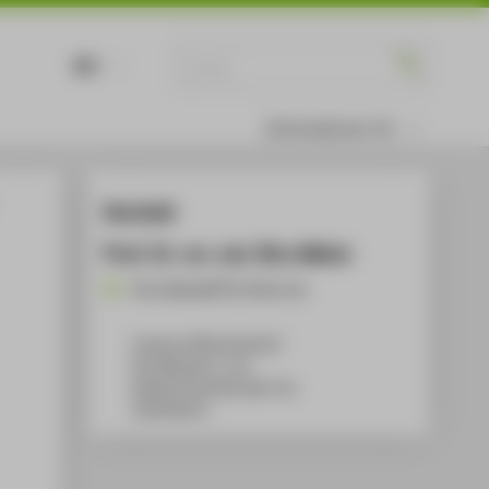
DE
EN
Informationen für
Kontakt
Prof. Dr. rer. nat. Rico Meier
Rico.Meier@HTW-Berlin.de
Campus Wilhelminenhof
WH Gebäude C, 213
Wilhelminenhofstraße 75A
12459
Berlin