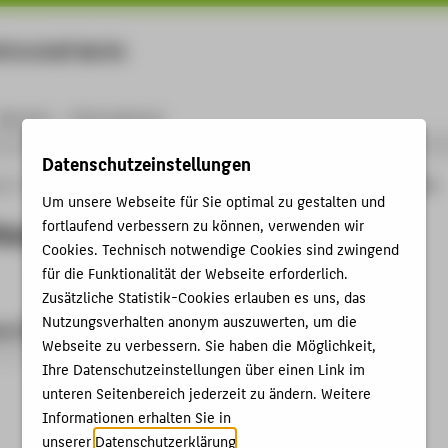
rtschaft Berlin
Menu
Karriere
International
Datenschutzeinstellungen
ng
Online-Forschungskatalog
Begutachtungen von Prof. Dr. rer. nat. Rico Meier
Um unsere Webseite für Sie optimal zu gestalten und
ungen von Prof. Dr. rer. nat. Rico
fortlaufend verbessern zu können, verwenden wir
Cookies. Technisch notwendige Cookies sind zwingend
für die Funktionalität der Webseite erforderlich.
Zusätzliche Statistik-Cookies erlauben es uns, das
Nutzungsverhalten anonym auszuwerten, um die
g / Betreuung Promotion
Webseite zu verbessern. Sie haben die Möglichkeit,
g Dissertation › 2018
Ihre Datenschutzeinstellungen über einen Link im
unteren Seitenbereich jederzeit zu ändern. Weitere
Informationen erhalten Sie in
unserer
Datenschutzerklärung
.