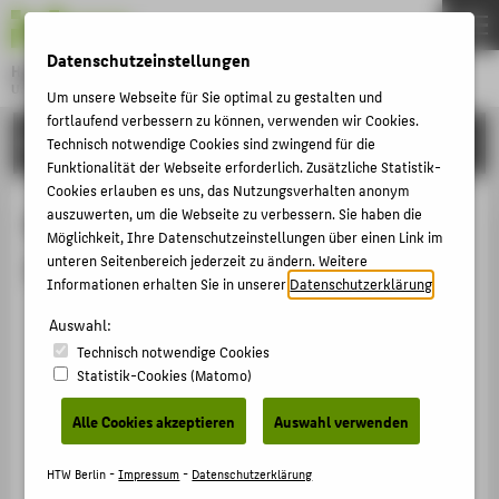
DE
EN
Datenschutzeinstellungen
Hochschule für Technik und Wirtschaft Berlin
University of Applied Sciences
Um unsere Webseite für Sie optimal zu gestalten und
Menu
fortlaufend verbessern zu können, verwenden wir Cookies.
THEMEN
FORSCHUNG
Technisch notwendige Cookies sind zwingend für die
Funktionalität der Webseite erforderlich. Zusätzliche Statistik-
HOCHSCHULE
Cookies erlauben es uns, das Nutzungsverhalten anonym
CAMPUS
auszuwerten, um die Webseite zu verbessern. Sie haben die
Begutachtungen von Prof. Dr.-Ing.
Möglichkeit, Ihre Datenschutzeinstellungen über einen Link im
STUDIUM
Ingo Marsolek
unteren Seitenbereich jederzeit zu ändern. Weitere
Informationen erhalten Sie in unserer
Datenschutzerklärung
.
LEHRE
Mitglied des Editorial Boards des JCMC Journal of
FORSCHUNG
Auswahl:
Clinical Monitoring & Computing (Springer
Technisch notwendige Cookies
KARRIERE
Publishers)
Statistik-Cookies (Matomo)
INTERNATIONAL
Begutachtung Journal / Publikation › 2022
Alle Cookies akzeptieren
Auswahl verwenden
INFORMATIONEN FÜR
HTW Berlin -
Impressum
-
Datenschutzerklärung