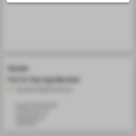
STUDIENINTERESSIERTE
STUDIERENDE
UNTERNEHMEN
ALUMNI
PRESSE
BESCHÄFTIGTE
Kontakt
BELIEBTE SEITEN
Prof. Dr.-Ing. Ingo Marsolek
DIGITALE DIENSTE
Ingo.Marsolek@HTW-Berlin.de
SERVICE
Campus Wilhelminenhof
TGS Haus 1a/b, 315
Ostendstraße 25
12459
Berlin