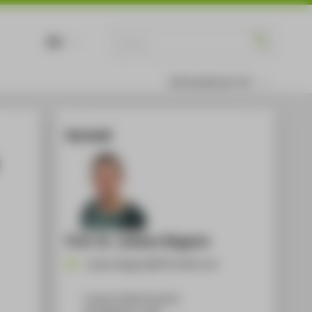
DE
EN
Informationen für
Kontakt
Prof. Dr. Juliane Siegeris
Juliane.Siegeris@HTW-Berlin.de
Campus Wilhelminenhof