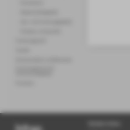
Promotionen
Wissenschaftsgebiete
Lehr- und Forschungsgebiete
Professor_innenprofile
Forschungsprofil
Transfer
Partnerschaften und Netzwerke
Forschungsservice für
Hochschulmitglieder
Promotion
Beliebte Seiten