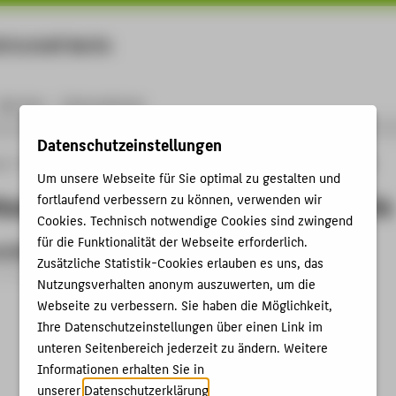
rtschaft Berlin
Menu
Karriere
International
Datenschutzeinstellungen
ng
Online-Forschungskatalog
Begutachtungen von Prof. Dr. Juliane Siegeris
Um unsere Webseite für Sie optimal zu gestalten und
ungen von Prof. Dr. Juliane Siegeris
fortlaufend verbessern zu können, verwenden wir
Cookies. Technisch notwendige Cookies sind zwingend
für die Funktionalität der Webseite erforderlich.
ng Bewerbungen
Zusätzliche Statistik-Cookies erlauben es uns, das
 Award › 2022
Nutzungsverhalten anonym auszuwerten, um die
Webseite zu verbessern. Sie haben die Möglichkeit,
Ihre Datenschutzeinstellungen über einen Link im
unteren Seitenbereich jederzeit zu ändern. Weitere
Informationen erhalten Sie in
unserer
Datenschutzerklärung
.