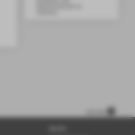
WH Gebäude C, 648
Wilhelminenhofstraße 75A
12459
Berlin
nach oben
Service