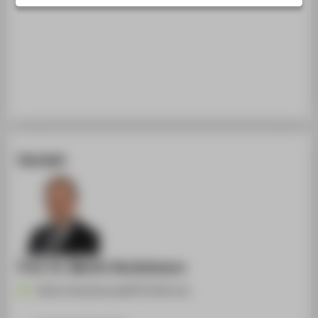
STUDIENINTERESSIERTE
STUDIERENDE
UNTERNEHMEN
ALUMNI
PRESSE
BESCHÄFTIGTE
Kontakt
BELIEBTE SEITEN
DIGITALE DIENSTE
SERVICE
Prof. Dr. Martin Heckelmann
Martin.Heckelmann@HTW-Berlin.de