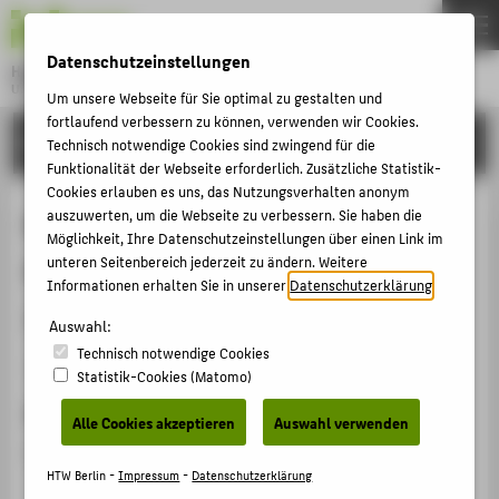
DE
EN
Datenschutzeinstellungen
Hochschule für Technik und Wirtschaft Berlin
University of Applied Sciences
Um unsere Webseite für Sie optimal zu gestalten und
Menu
fortlaufend verbessern zu können, verwenden wir Cookies.
THEMEN
FORSCHUNG
Technisch notwendige Cookies sind zwingend für die
HOCHSCHULE
Funktionalität der Webseite erforderlich. Zusätzliche Statistik-
Cookies erlauben es uns, das Nutzungsverhalten anonym
CAMPUS
Mitglied der Deutsch-
auszuwerten, um die Webseite zu verbessern. Sie haben die
Möglichkeit, Ihre Datenschutzeinstellungen über einen Link im
STUDIUM
Amerikanischen
unteren Seitenbereich jederzeit zu ändern. Weitere
LEHRE
Informationen erhalten Sie in unserer
Datenschutzerklärung
.
Juristenvereinigung e.V.
FORSCHUNG
Auswahl:
Technisch notwendige Cookies
KARRIERE
Mitgliedschaft › Fachgesellschaft / Verband › 2008
Statistik-Cookies (Matomo)
INTERNATIONAL
Datum
Alle Cookies akzeptieren
Auswahl verwenden
seit 01.01.2008
INFORMATIONEN FÜR
HTW Berlin -
Impressum
-
Datenschutzerklärung