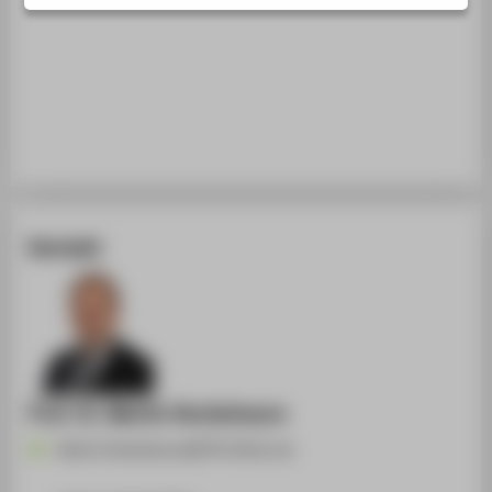
STUDIENINTERESSIERTE
STUDIERENDE
UNTERNEHMEN
ALUMNI
PRESSE
BESCHÄFTIGTE
Kontakt
BELIEBTE SEITEN
DIGITALE DIENSTE
SERVICE
Prof. Dr. Martin Heckelmann
Martin.Heckelmann@HTW-Berlin.de