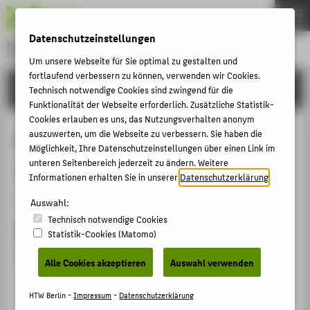
DE
EN
Datenschutzeinstellungen
Hochschule für Technik und Wirtschaft Berlin
University of Applied Sciences
Um unsere Webseite für Sie optimal zu gestalten und
Menu
fortlaufend verbessern zu können, verwenden wir Cookies.
THEMEN
FORSCHUNG
Technisch notwendige Cookies sind zwingend für die
HOCHSCHULE
Funktionalität der Webseite erforderlich. Zusätzliche Statistik-
Cookies erlauben es uns, das Nutzungsverhalten anonym
CAMPUS
Mitglied des Deutschen
auszuwerten, um die Webseite zu verbessern. Sie haben die
Möglichkeit, Ihre Datenschutzeinstellungen über einen Link im
STUDIUM
Juristentags e.V.
unteren Seitenbereich jederzeit zu ändern. Weitere
LEHRE
Informationen erhalten Sie in unserer
Datenschutzerklärung
.
Mitgliedschaft › Fachgesellschaft / Verband › 2019
FORSCHUNG
Auswahl:
Technisch notwendige Cookies
KARRIERE
Datum
Statistik-Cookies (Matomo)
INTERNATIONAL
seit 01.06.2019
Alle Cookies akzeptieren
Auswahl verwenden
INFORMATIONEN FÜR
HTW Berlin -
Impressum
-
Datenschutzerklärung