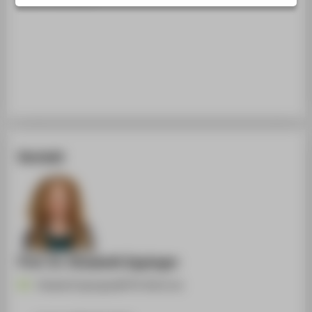
STUDIENINTERESSIERTE
STUDIERENDE
UNTERNEHMEN
ALUMNI
PRESSE
BESCHÄFTIGTE
Kontakt
BELIEBTE SEITEN
DIGITALE DIENSTE
SERVICE
Prof. Dr. Elisabeth Eppinger
Elisabeth.Eppinger@HTW-Berlin.de