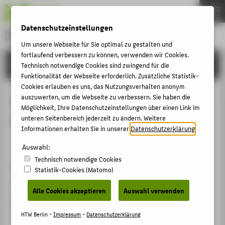
DE
EN
Datenschutzeinstellungen
Hochschule für Technik und Wirtschaft Berlin
University of Applied Sciences
Um unsere Webseite für Sie optimal zu gestalten und
Menu
fortlaufend verbessern zu können, verwenden wir Cookies.
THEMEN
FORSCHUNG
Technisch notwendige Cookies sind zwingend für die
HOCHSCHULE
Funktionalität der Webseite erforderlich. Zusätzliche Statistik-
Cookies erlauben es uns, das Nutzungsverhalten anonym
CAMPUS
Expert Advisors for The Akshaya
auszuwerten, um die Webseite zu verbessern. Sie haben die
Möglichkeit, Ihre Datenschutzeinstellungen über einen Link im
STUDIUM
Patra Research Lab
unteren Seitenbereich jederzeit zu ändern. Weitere
LEHRE
Informationen erhalten Sie in unserer
Datenschutzerklärung
.
Mitgliedschaft › Beirat / Arbeitskreis › 2021
FORSCHUNG
Auswahl:
Technisch notwendige Cookies
KARRIERE
Homepage
Statistik-Cookies (Matomo)
INTERNATIONAL
https://csp.iisc.ac.in/taprl/
Alle Cookies akzeptieren
Auswahl verwenden
Datum
INFORMATIONEN FÜR
HTW Berlin -
Impressum
-
Datenschutzerklärung
seit 27.09.2021