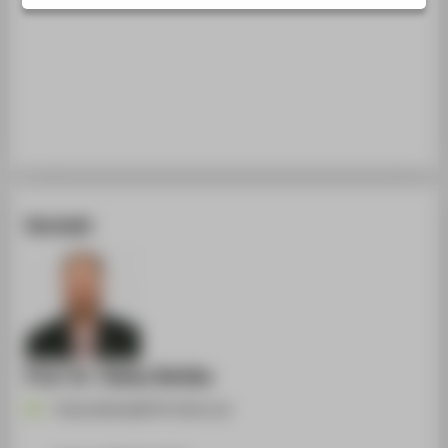
STUDIENINTERESSIERTE
STUDIERENDE
UNTERNEHMEN
ALUMNI
PRESSE
BESCHÄFTIGTE
Kontakt
BELIEBTE SEITEN
DIGITALE DIENSTE
SERVICE
Prof. Dr. Tobias Nettke
Tobias.Nettke@HTW-Berlin.de