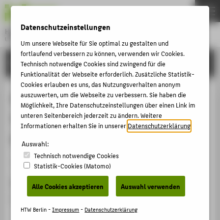
DE
EN
Datenschutzeinstellungen
Hochschule für Technik und Wirtschaft Berlin
University of Applied Sciences
Um unsere Webseite für Sie optimal zu gestalten und
Menu
fortlaufend verbessern zu können, verwenden wir Cookies.
THEMEN
FORSCHUNG
Technisch notwendige Cookies sind zwingend für die
HOCHSCHULE
Funktionalität der Webseite erforderlich. Zusätzliche Statistik-
Cookies erlauben es uns, das Nutzungsverhalten anonym
CAMPUS
Ehrenamtliches Engagement im
auszuwerten, um die Webseite zu verbessern. Sie haben die
Möglichkeit, Ihre Datenschutzeinstellungen über einen Link im
STUDIUM
Vorstand des Arbeitskreises
unteren Seitenbereich jederzeit zu ändern. Weitere
LEHRE
Informationen erhalten Sie in unserer
Datenschutzerklärung
.
Museumspädagogik Hessen e.V.
FORSCHUNG
Auswahl:
Technisch notwendige Cookies
KARRIERE
Mitgliedschaft › Fachgesellschaft / Verband › 2008
Statistik-Cookies (Matomo)
INTERNATIONAL
Datum
Alle Cookies akzeptieren
Auswahl verwenden
01.01.2008 - 29.02.2012
INFORMATIONEN FÜR
HTW Berlin -
Impressum
-
Datenschutzerklärung