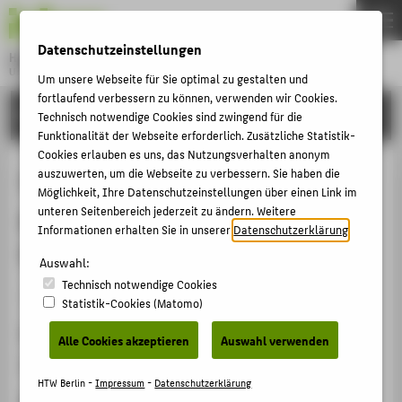
DE
EN
Datenschutzeinstellungen
Hochschule für Technik und Wirtschaft Berlin
University of Applied Sciences
Um unsere Webseite für Sie optimal zu gestalten und
Menu
fortlaufend verbessern zu können, verwenden wir Cookies.
THEMEN
FORSCHUNG
Technisch notwendige Cookies sind zwingend für die
HOCHSCHULE
Funktionalität der Webseite erforderlich. Zusätzliche Statistik-
Cookies erlauben es uns, das Nutzungsverhalten anonym
CAMPUS
Leitungskreis der Fachgruppe "Be-
auszuwerten, um die Webseite zu verbessern. Sie haben die
Möglichkeit, Ihre Datenschutzeinstellungen über einen Link im
STUDIUM
greifbare Interaktion" der
unteren Seitenbereich jederzeit zu ändern. Weitere
LEHRE
Informationen erhalten Sie in unserer
Datenschutzerklärung
.
Gesellschaft für Informatik
FORSCHUNG
Auswahl:
Technisch notwendige Cookies
KARRIERE
Mitgliedschaft › Fachgesellschaft / Verband › 2012
Statistik-Cookies (Matomo)
INTERNATIONAL
Homepage
Alle Cookies akzeptieren
Auswahl verwenden
https://fgbgi.mensch-und-computer.de/
INFORMATIONEN FÜR
HTW Berlin -
Impressum
-
Datenschutzerklärung
Datum