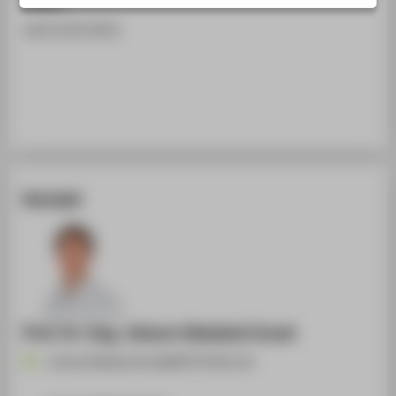
STUDIENINTERESSIERTE
seit 01.05.2012
STUDIERENDE
UNTERNEHMEN
ALUMNI
PRESSE
BESCHÄFTIGTE
Kontakt
BELIEBTE SEITEN
DIGITALE DIENSTE
SERVICE
Prof. Dr.-Ing. Johann Habakuk Israel
JohannHabakuk.Israel@HTW-Berlin.de