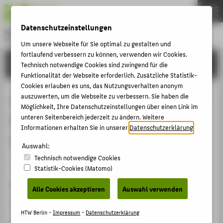
DE
EN
Datenschutzeinstellungen
Hochschule für Technik und Wirtschaft Berlin
University of Applied Sciences
Um unsere Webseite für Sie optimal zu gestalten und
Menu
fortlaufend verbessern zu können, verwenden wir Cookies.
THEMEN
FORSCHUNG
Technisch notwendige Cookies sind zwingend für die
HOCHSCHULE
Funktionalität der Webseite erforderlich. Zusätzliche Statistik-
Cookies erlauben es uns, das Nutzungsverhalten anonym
CAMPUS
Leitungskreis des Fachbereichs
auszuwerten, um die Webseite zu verbessern. Sie haben die
Möglichkeit, Ihre Datenschutzeinstellungen über einen Link im
STUDIUM
Mensch-Computer-Interaktion der
unteren Seitenbereich jederzeit zu ändern. Weitere
LEHRE
Informationen erhalten Sie in unserer
Datenschutzerklärung
.
Gesellschaft für Informatik
FORSCHUNG
Auswahl:
Technisch notwendige Cookies
KARRIERE
Mitgliedschaft › Fachgesellschaft / Verband › 2017
Statistik-Cookies (Matomo)
INTERNATIONAL
Homepage
Alle Cookies akzeptieren
Auswahl verwenden
https://fb-mci.gi.de/
INFORMATIONEN FÜR
HTW Berlin -
Impressum
-
Datenschutzerklärung
Datum