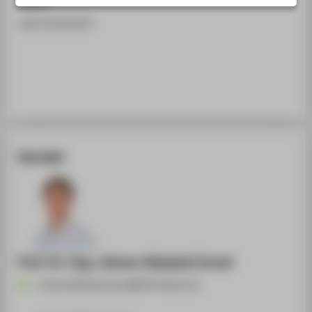
STUDIENINTERESSIERTE
seit 01.09.2017
STUDIERENDE
UNTERNEHMEN
ALUMNI
PRESSE
BESCHÄFTIGTE
Kontakt
BELIEBTE SEITEN
DIGITALE DIENSTE
SERVICE
Prof. Dr.-Ing. Johann Habakuk Israel
JohannHabakuk.Israel@HTW-Berlin.de