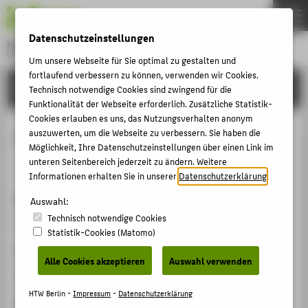
DE
EN
Datenschutzeinstellungen
Hochschule für Technik und Wirtschaft Berlin
University of Applied Sciences
Um unsere Webseite für Sie optimal zu gestalten und
Menu
fortlaufend verbessern zu können, verwenden wir Cookies.
THEMEN
FORSCHUNG
Technisch notwendige Cookies sind zwingend für die
HOCHSCHULE
Funktionalität der Webseite erforderlich. Zusätzliche Statistik-
Cookies erlauben es uns, das Nutzungsverhalten anonym
CAMPUS
CIGRE
auszuwerten, um die Webseite zu verbessern. Sie haben die
Möglichkeit, Ihre Datenschutzeinstellungen über einen Link im
STUDIUM
unteren Seitenbereich jederzeit zu ändern. Weitere
Mitgliedschaft › Fachgesellschaft / Verband › 2016
LEHRE
Informationen erhalten Sie in unserer
Datenschutzerklärung
.
Ergänzende Angaben
FORSCHUNG
Auswahl:
Technisch notwendige Cookies
Working Group D1.66
KARRIERE
Statistik-Cookies (Matomo)
INTERNATIONAL
Homepage
Alle Cookies akzeptieren
Auswahl verwenden
https://www.cigre.org
INFORMATIONEN FÜR
HTW Berlin -
Impressum
-
Datenschutzerklärung
Datum