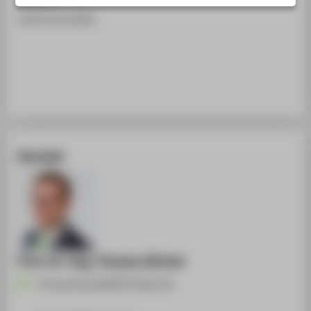
STUDIENINTERESSIERTE
seit 01.01.2016
STUDIERENDE
UNTERNEHMEN
ALUMNI
PRESSE
BESCHÄFTIGTE
Kontakt
BELIEBTE SEITEN
DIGITALE DIENSTE
SERVICE
Prof. Dr.-Ing. Thomas Hücker
Thomas.Huecker@HTW-Berlin.de