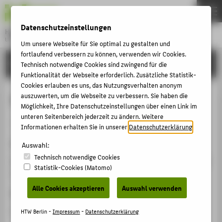
DE
EN
Datenschutzeinstellungen
Hochschule für Technik und Wirtschaft Berlin
University of Applied Sciences
Um unsere Webseite für Sie optimal zu gestalten und
Menu
fortlaufend verbessern zu können, verwenden wir Cookies.
THEMEN
FORSCHUNG
Technisch notwendige Cookies sind zwingend für die
HOCHSCHULE
Funktionalität der Webseite erforderlich. Zusätzliche Statistik-
Cookies erlauben es uns, das Nutzungsverhalten anonym
CAMPUS
European Law Institute
auszuwerten, um die Webseite zu verbessern. Sie haben die
Möglichkeit, Ihre Datenschutzeinstellungen über einen Link im
STUDIUM
unteren Seitenbereich jederzeit zu ändern. Weitere
Mitgliedschaft › Fellow › 2015
LEHRE
Informationen erhalten Sie in unserer
Datenschutzerklärung
.
Homepage
FORSCHUNG
Auswahl:
Technisch notwendige Cookies
https://www.europeanlawinstitute.eu/membership/individua
KARRIERE
Statistik-Cookies (Matomo)
members/o/
INTERNATIONAL
Alle Cookies akzeptieren
Auswahl verwenden
Datum
INFORMATIONEN FÜR
seit 01.08.2015
HTW Berlin -
Impressum
-
Datenschutzerklärung