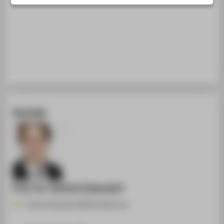
STUDIENINTERESSIERTE
STUDIERENDE
UNTERNEHMEN
ALUMNI
PRESSE
BESCHÄFTIGTE
Kontakt
BELIEBTE SEITEN
DIGITALE DIENSTE
SERVICE
Prof. Dr. Patrick Ostendorf
Patrick.Ostendorf@HTW-Berlin.de